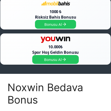
1000 ₺
Risksiz Bahis Bonusu
Bonusu Al
10.000₺
Spor Hoş Geldin Bonusu
Bonusu Al
Noxwin Bedava
Bonus