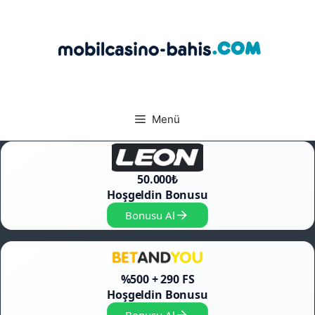
İçeriğe
atla
Menü
50.000₺
Hoşgeldin Bonusu
Bonusu Al
%500 + 290 FS
Hoşgeldin Bonusu