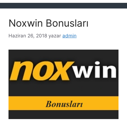
Noxwin Bonusları
Haziran 26, 2018
yazar
admin