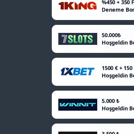
%450 + 350 
Deneme Bo
50.000₺
Hoşgeldin 
1500 € + 150
Hoşgeldin 
5.000 ₺
Hoşgeldin 
3.500 ₺