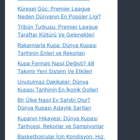
Küresel Güç: Premier League
Neden Dünyanın En Popüler Ligi?
Tribün Tutkusu: Premier League
Taraftar Kültürü Ve Gelenekleri
Rakamlarla Kupa: Dünya Kupası
Tarihinin Enleri ve Rekorları
Kupa Formatı Nasıl Değişti? 48
Takımlı Yeni Sistem Ve Etkileri
Unutulmaz Dakikalar: Dünya
Kupası Tarihinin En İkonik Golleri
Bir Ülke Nasıl Ev Sahibi Olur?
Dünya Kupası Adaylık Şartları
Kupanın Hikayesi: Dünya Kupası
Tarihçesi, Rekorlar ve Şampiyonlar
Basketbolcular İçin Kondisyon: Hız,