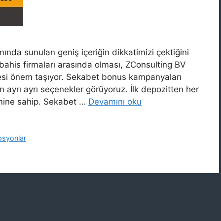
da sunulan geniş içeriğin dikkatimizi çektiğini
 bahis firmaları arasında olması, ZConsulting BV
lmesi önem taşıyor. Sekabet bonus kampanyaları
 ayrı ayrı seçenekler görüyoruz. İlk depozitten her
mine sahip. Sekabet …
Devamını oku
syonlar