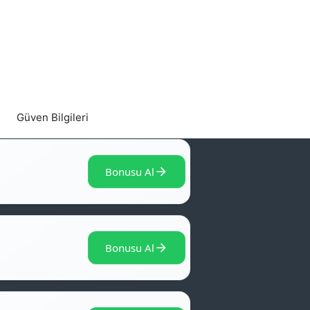
Güven Bilgileri
Bonusu Al
Bonusu Al