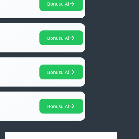
Bonusu Al
Bonusu Al
Bonusu Al
Bonusu Al