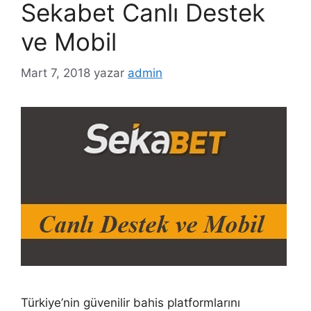
Sekabet Canlı Destek
ve Mobil
Mart 7, 2018
yazar
admin
Türkiye’nin güvenilir bahis platformlarını