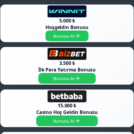
5.000 ₺
Hoşgeldin Bonusu
Bonusu Al
3.500 ₺
İlk Para Yatırma Bonusu
Bonusu Al
15.000 ₺
Casino Hoş Geldin Bonusu
Bonusu Al