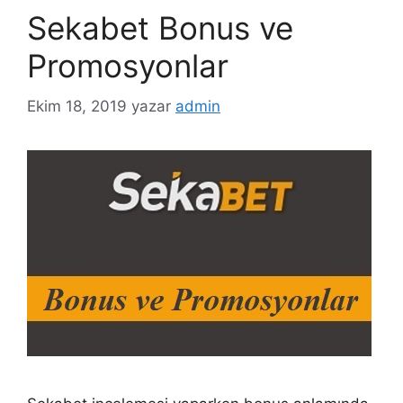
Sekabet Bonus ve
Promosyonlar
Ekim 18, 2019
yazar
admin