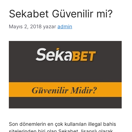
Sekabet Güvenilir mi?
Mayıs 2, 2018
yazar
admin
Son dönemlerin en çok kullanılan illegal bahis
sitelerinden biri olan Sekabet, lisanslı olarak