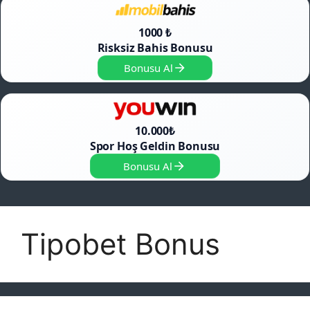
1000 ₺
Risksiz Bahis Bonusu
Bonusu Al
10.000₺
Spor Hoş Geldin Bonusu
Bonusu Al
Tipobet Bonus