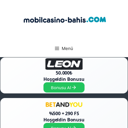
İçeriğe
atla
Menü
50.000₺
Hoşgeldin Bonusu
Bonusu Al
%500 + 290 FS
Hoşgeldin Bonusu