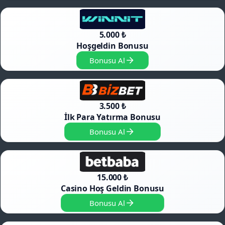
5.000 ₺
Hoşgeldin Bonusu
Bonusu Al
3.500 ₺
İlk Para Yatırma Bonusu
Bonusu Al
15.000 ₺
Casino Hoş Geldin Bonusu
Bonusu Al