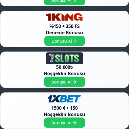
Bonusu Al
%450 + 350 FS
Deneme Bonusu
Bonusu Al
50.000₺
Hoşgeldin Bonusu
Bonusu Al
1500 € + 150
Hoşgeldin Bonusu
Bonusu Al