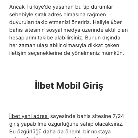
Ancak Türkiye’de yaşanan bu tip durumlar
sebebiyle sıralı adres olmasına rağmen
duyuruları takip etmenizi öneririz. Haliyle
İlbet
bahis sitesinin sosyal medya üzerinde aktif olan
hesaplarını takibe alabilirsiniz. Bunun dışında
her zaman ulaşılabilir olmasıyla dikkat çeken
iletişim seçeneklerine de yönelmeniz mümkün.
İlbet Mobil Giriş
İlbet yeni adresi
sayesinde bahis sitesine 7/24
giriş yapabilme özgürlüğüne sahip olacaksınız.
Bu özgürlüğü daha da önemli bir noktaya