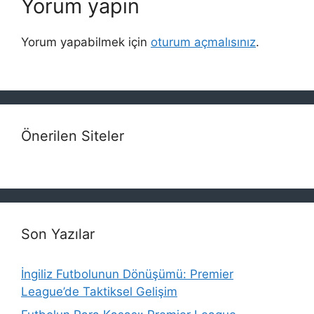
Yorum yapın
Yorum yapabilmek için
oturum açmalısınız
.
Önerilen Siteler
Son Yazılar
İngiliz Futbolunun Dönüşümü: Premier
League’de Taktiksel Gelişim