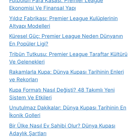
Futbolun Para Kasası: Premier League
Ekonomisi Ve Finansal Yapı
Yıldız Fabrikası: Premier League Kulüplerinin
Altyapı Modelleri
Küresel Güç: Premier League Neden Dünyanın
En Popüler Ligi?
Tribün Tutkusu: Premier League Taraftar Kültürü
Ve Gelenekleri
Rakamlarla Kupa: Dünya Kupası Tarihinin Enleri
ve Rekorları
Kupa Formatı Nasıl Değişti? 48 Takımlı Yeni
Sistem Ve Etkileri
Unutulmaz Dakikalar: Dünya Kupası Tarihinin En
İkonik Golleri
Bir Ülke Nasıl Ev Sahibi Olur? Dünya Kupası
Adaylık Şartları