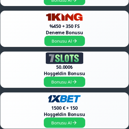
Bonusu Al
%450 + 350 FS
Deneme Bonusu
Bonusu Al
50.000₺
Hoşgeldin Bonusu
Bonusu Al
1500 € + 150
Hoşgeldin Bonusu
Bonusu Al