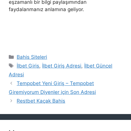
eşzamanlı bir bilgi paylaşımından
faydalanmanız anlamına geliyor.
Kategoriler
Bahis Siteleri
Etiketler
İlbet Giriş
,
İlbet Giriş Adresi
,
İlbet Güncel
Adresi
Tempobet Yeni Giriş – Tempobet
Giremiyorum Diyenler için Son Adresi
Restbet Kaçak Bahis