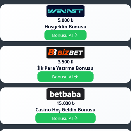
5.000 ₺
Hoşgeldin Bonusu
Bonusu Al
3.500 ₺
İlk Para Yatırma Bonusu
Bonusu Al
15.000 ₺
Casino Hoş Geldin Bonusu
Bonusu Al