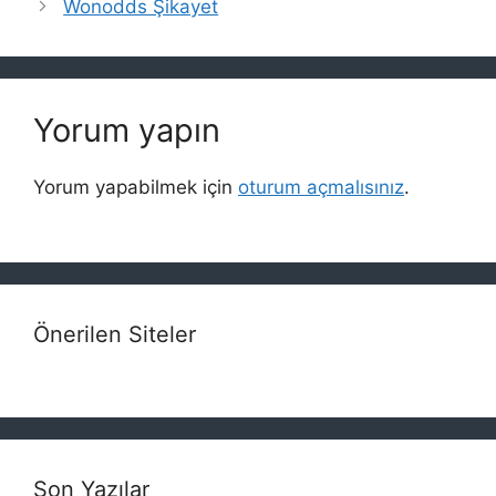
Wonodds Şikayet
Yorum yapın
Yorum yapabilmek için
oturum açmalısınız
.
Önerilen Siteler
Son Yazılar