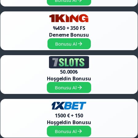
Bonusu Al
%450 + 350 FS
Deneme Bonusu
Bonusu Al
50.000₺
Hoşgeldin Bonusu
Bonusu Al
1500 € + 150
Hoşgeldin Bonusu
Bonusu Al