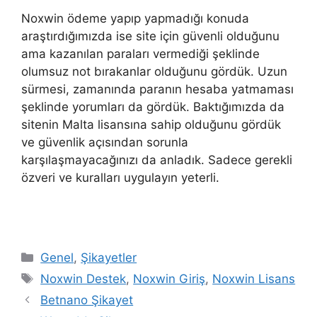
Noxwin ödeme yapıp yapmadığı konuda
araştırdığımızda ise site için güvenli olduğunu
ama kazanılan paraları vermediği şeklinde
olumsuz not bırakanlar olduğunu gördük. Uzun
sürmesi, zamanında paranın hesaba yatmaması
şeklinde yorumları da gördük. Baktığımızda da
sitenin Malta lisansına sahip olduğunu gördük
ve güvenlik açısından sorunla
karşılaşmayacağınızı da anladık. Sadece gerekli
özveri ve kuralları uygulayın yeterli.
Kategoriler
Genel
,
Şikayetler
Etiketler
Noxwin Destek
,
Noxwin Giriş
,
Noxwin Lisans
Betnano Şikayet