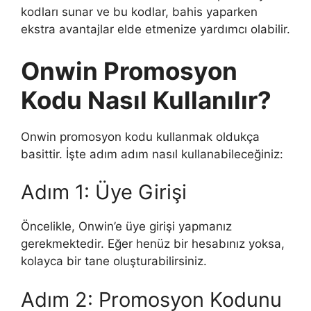
kodları sunar ve bu kodlar, bahis yaparken
ekstra avantajlar elde etmenize yardımcı olabilir.
Onwin Promosyon
Kodu Nasıl Kullanılır?
Onwin promosyon kodu kullanmak oldukça
basittir. İşte adım adım nasıl kullanabileceğiniz:
Adım 1: Üye Girişi
Öncelikle, Onwin’e üye girişi yapmanız
gerekmektedir. Eğer henüz bir hesabınız yoksa,
kolayca bir tane oluşturabilirsiniz.
Adım 2: Promosyon Kodunu