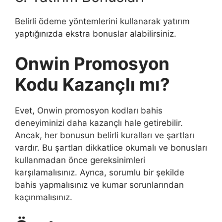
Belirli ödeme yöntemlerini kullanarak yatırım
yaptığınızda ekstra bonuslar alabilirsiniz.
Onwin Promosyon
Kodu Kazançlı mı?
Evet, Onwin promosyon kodları bahis
deneyiminizi daha kazançlı hale getirebilir.
Ancak, her bonusun belirli kuralları ve şartları
vardır. Bu şartları dikkatlice okumalı ve bonusları
kullanmadan önce gereksinimleri
karşılamalısınız. Ayrıca, sorumlu bir şekilde
bahis yapmalısınız ve kumar sorunlarından
kaçınmalısınız.