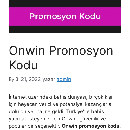
Onwin Promosyon
Kodu
Eylül 21, 2023
yazar
admin
İnternet üzerindeki bahis dünyası, birçok kişi
için heyecan verici ve potansiyel kazançlarla
dolu bir yer haline geldi. Türkiye’de bahis
yapmak isteyenler için Onwin, güvenilir ve
popüler bir seçenektir.
Onwin promosyon kodu
,