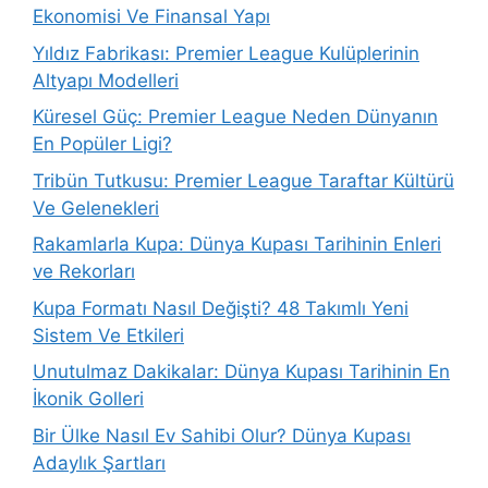
Ekonomisi Ve Finansal Yapı
Yıldız Fabrikası: Premier League Kulüplerinin
Altyapı Modelleri
Küresel Güç: Premier League Neden Dünyanın
En Popüler Ligi?
Tribün Tutkusu: Premier League Taraftar Kültürü
Ve Gelenekleri
Rakamlarla Kupa: Dünya Kupası Tarihinin Enleri
ve Rekorları
Kupa Formatı Nasıl Değişti? 48 Takımlı Yeni
Sistem Ve Etkileri
Unutulmaz Dakikalar: Dünya Kupası Tarihinin En
İkonik Golleri
Bir Ülke Nasıl Ev Sahibi Olur? Dünya Kupası
Adaylık Şartları