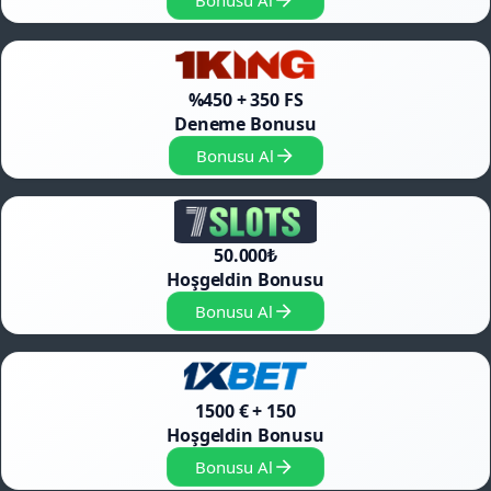
Bonusu Al
%450 + 350 FS
Deneme Bonusu
Bonusu Al
50.000₺
Hoşgeldin Bonusu
Bonusu Al
1500 € + 150
Hoşgeldin Bonusu
Bonusu Al