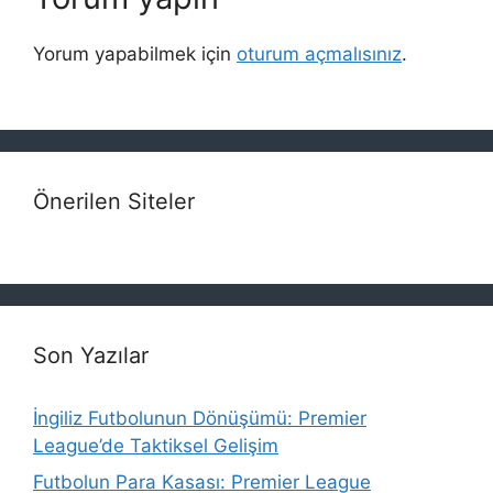
Yorum yapabilmek için
oturum açmalısınız
.
Önerilen Siteler
Son Yazılar
İngiliz Futbolunun Dönüşümü: Premier
League’de Taktiksel Gelişim
Futbolun Para Kasası: Premier League