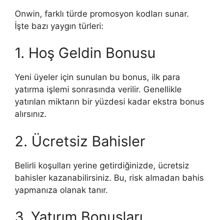
Onwin, farklı türde promosyon kodları sunar.
İşte bazı yaygın türleri:
1. Hoş Geldin Bonusu
Yeni üyeler için sunulan bu bonus, ilk para
yatırma işlemi sonrasında verilir. Genellikle
yatırılan miktarın bir yüzdesi kadar ekstra bonus
alırsınız.
2. Ücretsiz Bahisler
Belirli koşulları yerine getirdiğinizde, ücretsiz
bahisler kazanabilirsiniz. Bu, risk almadan bahis
yapmanıza olanak tanır.
3. Yatırım Bonusları