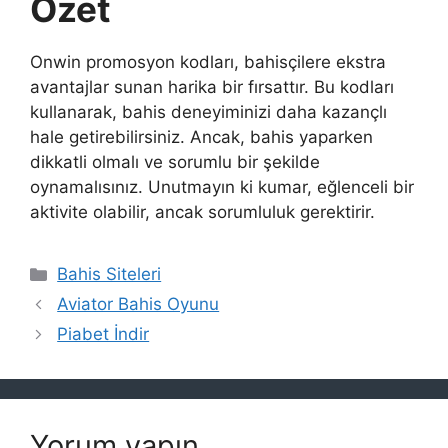
Özet
Onwin promosyon kodları, bahisçilere ekstra
avantajlar sunan harika bir fırsattır. Bu kodları
kullanarak, bahis deneyiminizi daha kazançlı
hale getirebilirsiniz. Ancak, bahis yaparken
dikkatli olmalı ve sorumlu bir şekilde
oynamalısınız. Unutmayın ki kumar, eğlenceli bir
aktivite olabilir, ancak sorumluluk gerektirir.
Kategoriler
Bahis Siteleri
Aviator Bahis Oyunu
Piabet İndir
Yorum yapın