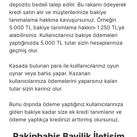
depozito bedeli talep edilir. Bu rakamı ödeyerek
kredi satın alır ve müşterilerinize bakiye
tanımalama hakkına kavuşursunuz. Örneğin
5.000 TL bakiye tanımlama hakkını 1.250 TL’ye
alabilirsiniz. Kullanıcılarınız bakiye ödemeleri
yaptığınızda 5.000 TL tutar sizin hesaplarınıza
geçmiş olur.
Kasada bulunan para ile kulllanıcılarınız oyun
oynar veya bahis yapar. Kazanan
kullanıcılarınıza ödemelerini yaparsınız kalan
tutar sizin karınız olur.
Bunu dışında ödeme yaptığınız kullanıcılarınıza
giden bakiye kadar size ek kredi tanımlanır ve
ödeme yaptıkça kredinizi arttırmış olursunuz.
Rakipbahis Bayilik İletişim