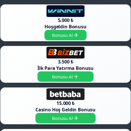
5.000 ₺
Hoşgeldin Bonusu
Bonusu Al
3.500 ₺
İlk Para Yatırma Bonusu
Bonusu Al
15.000 ₺
Casino Hoş Geldin Bonusu
Bonusu Al