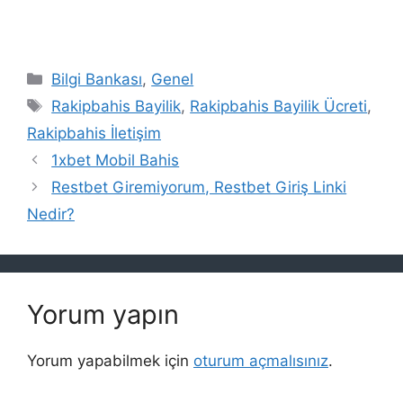
Kategoriler
Bilgi Bankası
,
Genel
Etiketler
Rakipbahis Bayilik
,
Rakipbahis Bayilik Ücreti
,
Rakipbahis İletişim
1xbet Mobil Bahis
Restbet Giremiyorum, Restbet Giriş Linki
Nedir?
Yorum yapın
Yorum yapabilmek için
oturum açmalısınız
.