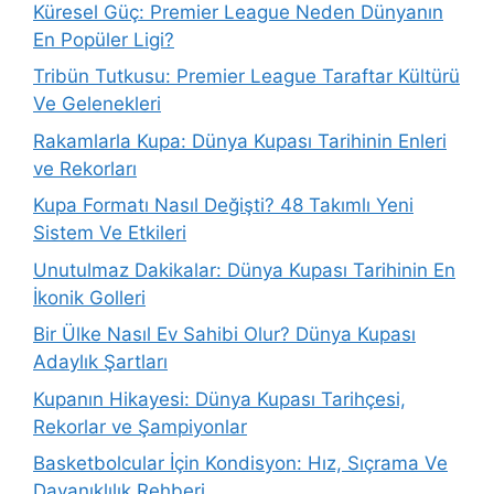
Küresel Güç: Premier League Neden Dünyanın
En Popüler Ligi?
Tribün Tutkusu: Premier League Taraftar Kültürü
Ve Gelenekleri
Rakamlarla Kupa: Dünya Kupası Tarihinin Enleri
ve Rekorları
Kupa Formatı Nasıl Değişti? 48 Takımlı Yeni
Sistem Ve Etkileri
Unutulmaz Dakikalar: Dünya Kupası Tarihinin En
İkonik Golleri
Bir Ülke Nasıl Ev Sahibi Olur? Dünya Kupası
Adaylık Şartları
Kupanın Hikayesi: Dünya Kupası Tarihçesi,
Rekorlar ve Şampiyonlar
Basketbolcular İçin Kondisyon: Hız, Sıçrama Ve
Dayanıklılık Rehberi