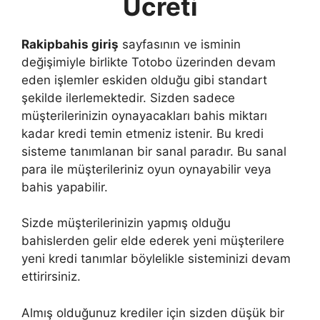
Ücreti
Rakipbahis giriş
sayfasının ve isminin
değişimiyle birlikte Totobo üzerinden devam
eden işlemler eskiden olduğu gibi standart
şekilde ilerlemektedir. Sizden sadece
müşterilerinizin oynayacakları bahis miktarı
kadar kredi temin etmeniz istenir. Bu kredi
sisteme tanımlanan bir sanal paradır. Bu sanal
para ile müşterileriniz oyun oynayabilir veya
bahis yapabilir.
Sizde müşterilerinizin yapmış olduğu
bahislerden gelir elde ederek yeni müşterilere
yeni kredi tanımlar böylelikle sisteminizi devam
ettirirsiniz.
Almış olduğunuz krediler için sizden düşük bir