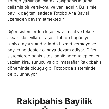
Totobo yazılımsal olarak Rakipbahis’in daha
gelişmiş bir versiyonu ve yeni adıdır. Bu isimle
bayilik dağıtımı sadece Totobo Ana Bayisi
üzerinden devam etmektedir.
Diğer sistemlerde oluşan yazılımsal ve teknik
aksaklıkları yıllardır aşan Totobo bugün yeni
ismiyle aynı standartlarda hizmet vermeye ve
bayilerine destek olmaya devam ediyor. Diğer
sistemlerde bahis sitesi sahibinden talep edilen
yazılım kira, sunucu vs gibi masraflar Rakipbahis
döneminde olduğu gibi Totobo’da sisteminde
de bulunmuyor.
Rakipbahis Bayilik