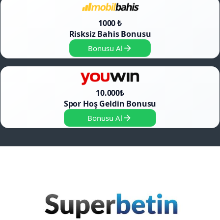
1000 ₺
Risksiz Bahis Bonusu
Bonusu Al
10.000₺
Spor Hoş Geldin Bonusu
Bonusu Al