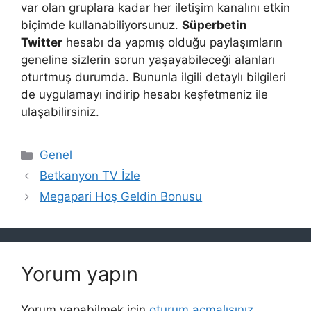
var olan gruplara kadar her iletişim kanalını etkin
biçimde kullanabiliyorsunuz.
Süperbetin
Twitter
hesabı da yapmış olduğu paylaşımların
geneline sizlerin sorun yaşayabileceği alanları
oturtmuş durumda. Bununla ilgili detaylı bilgileri
de uygulamayı indirip hesabı keşfetmeniz ile
ulaşabilirsiniz.
Kategoriler
Genel
Betkanyon TV İzle
Megapari Hoş Geldin Bonusu
Yorum yapın
Yorum yapabilmek için
oturum açmalısınız
.