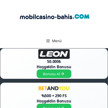
İçeriğe
atla
Menü
50.000₺
Hoşgeldin Bonusu
Bonusu Al
%500 + 290 FS
Hoşgeldin Bonusu