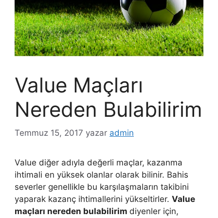
Value Maçları
Nereden Bulabilirim
Temmuz 15, 2017
yazar
admin
Value diğer adıyla değerli maçlar, kazanma
ihtimali en yüksek olanlar olarak bilinir. Bahis
severler genellikle bu karşılaşmaların takibini
yaparak kazanç ihtimallerini yükseltirler.
Value
maçları nereden bulabilirim
diyenler için,