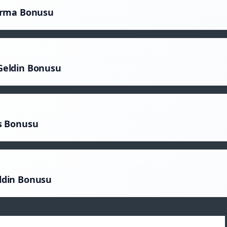
tırma Bonusu
Geldin Bonusu
is Bonusu
ldin Bonusu