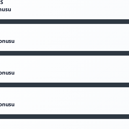
FS
nusu
Bonusu
Bonusu
Bonusu