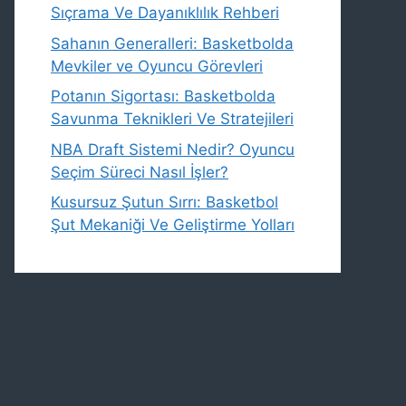
Sıçrama Ve Dayanıklılık Rehberi
Sahanın Generalleri: Basketbolda
Mevkiler ve Oyuncu Görevleri
Potanın Sigortası: Basketbolda
Savunma Teknikleri Ve Stratejileri
NBA Draft Sistemi Nedir? Oyuncu
Seçim Süreci Nasıl İşler?
Kusursuz Şutun Sırrı: Basketbol
Şut Mekaniği Ve Geliştirme Yolları