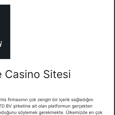
 Casino Sitesi
s firmasının çok zengin bir içerik sağladığını
TD BV şirketine ait olan platformun gerçekten
sunduğunu söylemek gerekmekte. Ülkemizde en çok