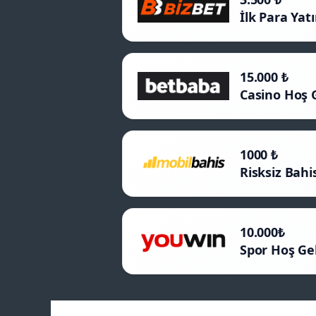
İlk Para Ya
15.000 ₺
Casino Hoş 
1000 ₺
Risksiz Bah
10.000₺
Spor Hoş Ge