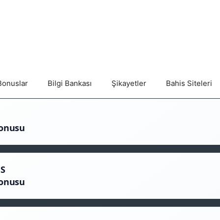
Bonuslar
Bilgi Bankası
Şikayetler
Bahis Siteleri
Bonusu
FS
Bonusu