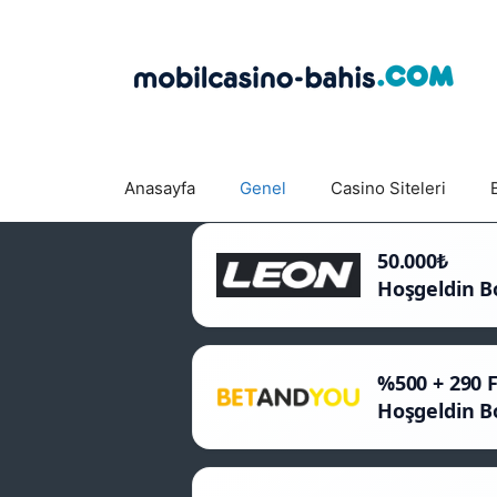
İçeriğe
atla
Anasayfa
Genel
Casino Siteleri
50.000₺
Hoşgeldin 
%500 + 290 
Hoşgeldin 