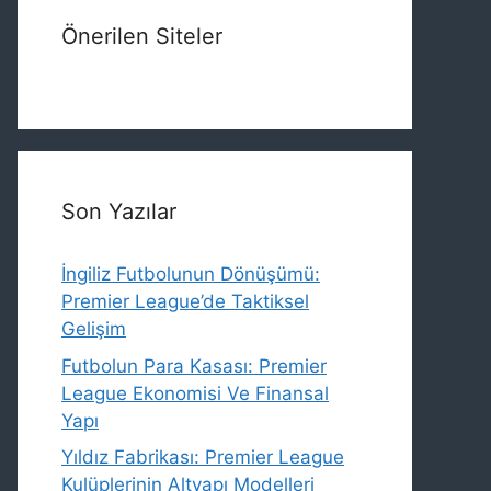
Önerilen Siteler
Son Yazılar
İngiliz Futbolunun Dönüşümü:
Premier League’de Taktiksel
Gelişim
Futbolun Para Kasası: Premier
League Ekonomisi Ve Finansal
Yapı
Yıldız Fabrikası: Premier League
Kulüplerinin Altyapı Modelleri