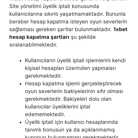
Site yönetimi üyelik iptali konusunda
kullanıcılarına sıkıntı yaşatmamaktadır. Bununla
beraber hesap kapatma isteyen oyun severlerin
sağlaması gereken şartlar bulunmaktadır.
1xbet
hesap kapatma şartları
şu şekilde
sıralanabilmektedir.
Kullanıcıların üyelik iptali işlemlerini kendi
kişisel hesapları üzerinden yapmaları
gerekmektedir.
Hesap kapatma işlemi gerçekleştirecek
oyun severlerin bakiyelerinin sıfır olması
gerekmektedir. Bakiyeleri dolu olan
kullanıcılar üyeliklerini iptal
edememektedir.
Üyelik iptali için kullanıcı hesaplarında
tanımlı bonusun ya da açıklanmamış
kuponun bulunmaması gerekmektedir.