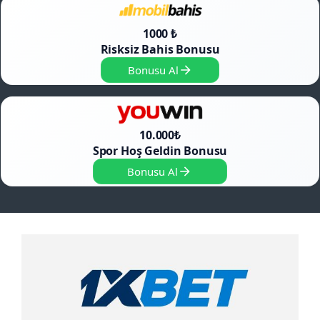
1000 ₺
Risksiz Bahis Bonusu
Bonusu Al
10.000₺
Spor Hoş Geldin Bonusu
Bonusu Al