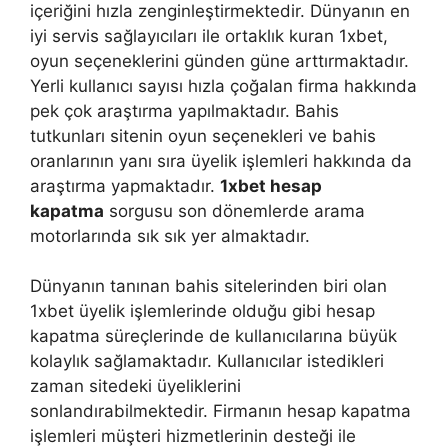
içeriğini hızla zenginleştirmektedir. Dünyanın en
iyi servis sağlayıcıları ile ortaklık kuran 1xbet,
oyun seçeneklerini günden güne arttırmaktadır.
Yerli kullanıcı sayısı hızla çoğalan firma hakkında
pek çok araştırma yapılmaktadır. Bahis
tutkunları sitenin oyun seçenekleri ve bahis
oranlarının yanı sıra üyelik işlemleri hakkında da
araştırma yapmaktadır.
1xbet hesap
kapatma
sorgusu son dönemlerde arama
motorlarında sık sık yer almaktadır.
Dünyanın tanınan bahis sitelerinden biri olan
1xbet üyelik işlemlerinde olduğu gibi hesap
kapatma süreçlerinde de kullanıcılarına büyük
kolaylık sağlamaktadır. Kullanıcılar istedikleri
zaman sitedeki üyeliklerini
sonlandırabilmektedir. Firmanın hesap kapatma
işlemleri müşteri hizmetlerinin desteği ile