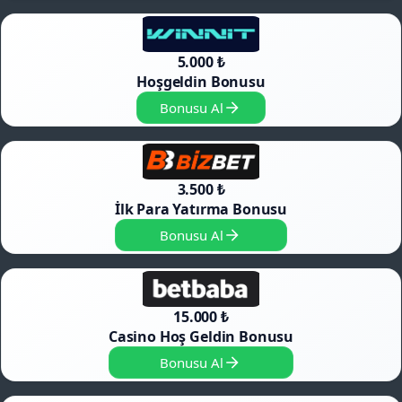
5.000 ₺
Hoşgeldin Bonusu
Bonusu Al
3.500 ₺
İlk Para Yatırma Bonusu
Bonusu Al
15.000 ₺
Casino Hoş Geldin Bonusu
Bonusu Al