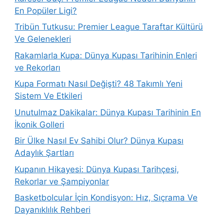
En Popüler Ligi?
Tribün Tutkusu: Premier League Taraftar Kültürü
Ve Gelenekleri
Rakamlarla Kupa: Dünya Kupası Tarihinin Enleri
ve Rekorları
Kupa Formatı Nasıl Değişti? 48 Takımlı Yeni
Sistem Ve Etkileri
Unutulmaz Dakikalar: Dünya Kupası Tarihinin En
İkonik Golleri
Bir Ülke Nasıl Ev Sahibi Olur? Dünya Kupası
Adaylık Şartları
Kupanın Hikayesi: Dünya Kupası Tarihçesi,
Rekorlar ve Şampiyonlar
Basketbolcular İçin Kondisyon: Hız, Sıçrama Ve
Dayanıklılık Rehberi