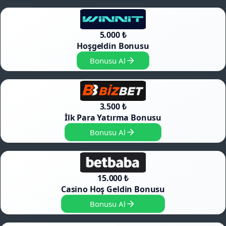
5.000 ₺
Hoşgeldin Bonusu
Bonusu Al
3.500 ₺
İlk Para Yatırma Bonusu
Bonusu Al
15.000 ₺
Casino Hoş Geldin Bonusu
Bonusu Al