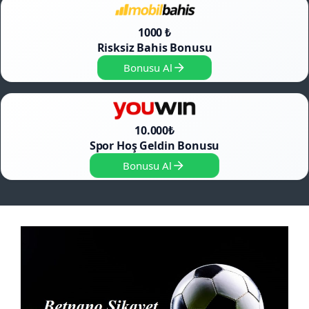
1000 ₺
Risksiz Bahis Bonusu
Bonusu Al
10.000₺
Spor Hoş Geldin Bonusu
Bonusu Al