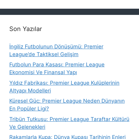
Son Yazılar
İngiliz Futbolunun Dönüşümü: Premier
League’de Taktiksel Gelişim
Futbolun Para Kasası: Premier League
Ekonomisi Ve Finansal Yapı
Yıldız Fabrikası: Premier League Kulüplerinin
Altyapı Modelleri
Küresel Güç: Premier League Neden Dünyanın
En Popüler Ligi?
Tribün Tutkusu: Premier League Taraftar Kültürü
Ve Gelenekleri
Rakamlarla Kupa: Dünya Kupası Tarihinin Enleri