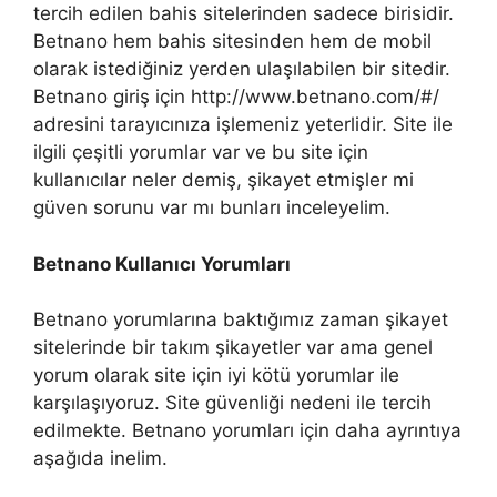
tercih edilen bahis sitelerinden sadece birisidir.
Betnano hem bahis sitesinden hem de mobil
olarak istediğiniz yerden ulaşılabilen bir sitedir.
Betnano giriş için http://www.betnano.com/#/
adresini tarayıcınıza işlemeniz yeterlidir. Site ile
ilgili çeşitli yorumlar var ve bu site için
kullanıcılar neler demiş, şikayet etmişler mi
güven sorunu var mı bunları inceleyelim.
Betnano Kullanıcı Yorumları
Betnano yorumlarına baktığımız zaman şikayet
sitelerinde bir takım şikayetler var ama genel
yorum olarak site için iyi kötü yorumlar ile
karşılaşıyoruz. Site güvenliği nedeni ile tercih
edilmekte. Betnano yorumları için daha ayrıntıya
aşağıda inelim.