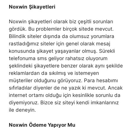
Noxwin
Şikayetleri
Noxwin şikayetleri olarak biz çeşitli sorunları
gördük. Bu problemler birçok sitede mevcut.
Bilindik siteler dışında da olumsuz yorumlara
rastladığımız siteler için genel olarak mesaj
konusunda şikayet yaşayanlar olmuş. Sürekli
telefonuma sms geliyor rahatsız oluyorum
şeklindeki şikayetlere benzer olarak aynı şekilde
reklamlardan da sıkılmış ve istemeyen
müşteriler olduğunu görüyoruz. Para hesabımı
sıfırladılar diyenler de ne yazık ki mevcut. Ancak
internet ortamı olduğu için kesinlikle sorunlu da
diyemiyoruz. Bizce siz siteyi kendi imkanlarınız
ile deneyin.
Noxwin
Ödeme Yapıyor Mu