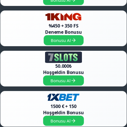
Bonusu Al
%450 + 350 FS
Deneme Bonusu
Bonusu Al
50.000₺
Hoşgeldin Bonusu
Bonusu Al
1500 € + 150
Hoşgeldin Bonusu
Bonusu Al