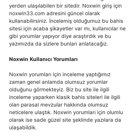
yerden ulaşılabilen bir sitedir. Noxwin giriş için
noxwin33.com adresini güncel olarak
kullanabilirsiniz. İncelemiş olduğumuz bu bahis
sitesi için acaba şikayetler var mı, kullanıcılar ne
gibi yorumlar yapıyor diye araştırdık ve bu
yazımızda da sizlere bunları anlatacağız.
Noxwin
Kullanıcı Yorumları
Noxwin yorumları için inceleme yaptığımız
zaman genel anlamda olumsuz yorumlar
olduğunu görmekteyiz. Biz bu site ile ilgili
inceleme yaparken klasik bahis siteleri ile ilgili
olan parasal mevzular hakkında olumsuz
neticelere ulaştık. Noxwin yorumları için olumlu
olarak ise sade güzel site şeklinde yazılara da
ulaşabildik.