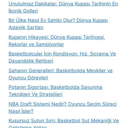
Unutulmaz Dakikalar: Dünya Kupası Tarihinin En
İkonik Golleri
Bir Ülke Nasıl Ev Sahibi Olur? Dünya Kupası
Adaylık Şartları
Kupanın Hikayesi: Dünya Kupası Tarihçesi,
Rekorlar ve Şampiyonlar
Basketbolcular İçin Kondisyon: Hız, Sıçrama Ve
Dayanıklılık Rehberi
Sahanın Generalleri: Basketbolda Mevkiler ve
Oyuncu Görevleri
Potanın Sigortası: Basketbolda Savunma
Teknikleri Ve Stratejileri
NBA Draft Sistemi Nedir? Oyuncu Seçim Süreci
Nasıl İşler?
Kusursuz Şutun Sırrı: Basketbol Şut Mekaniği Ve
Geliştirme Yolları