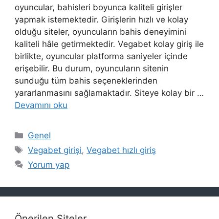
oyuncular, bahisleri boyunca kaliteli girişler
yapmak istemektedir. Girişlerin hızlı ve kolay
olduğu siteler, oyuncuların bahis deneyimini
kaliteli hâle getirmektedir. Vegabet kolay giriş ile
birlikte, oyuncular platforma saniyeler içinde
erişebilir. Bu durum, oyuncuların sitenin
sunduğu tüm bahis seçeneklerinden
yararlanmasını sağlamaktadır. Siteye kolay bir …
Devamını oku
Kategoriler
Genel
Etiketler
Vegabet girişi
,
Vegabet hızlı giriş
Yorum yap
Önerilen Siteler