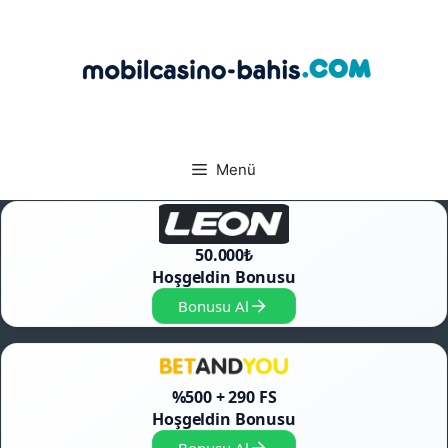
İçeriğe
atla
Menü
50.000₺
Hoşgeldin Bonusu
Bonusu Al
%500 + 290 FS
Hoşgeldin Bonusu