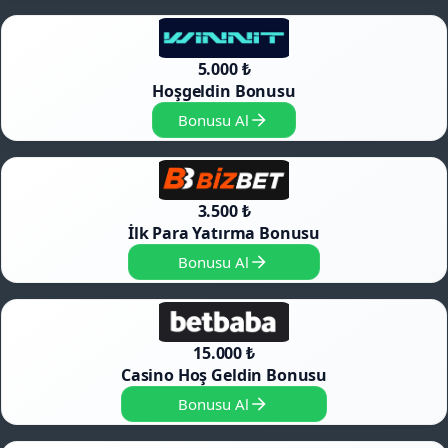
5.000 ₺
Hoşgeldin Bonusu
Bonusu Al
3.500 ₺
İlk Para Yatırma Bonusu
Bonusu Al
15.000 ₺
Casino Hoş Geldin Bonusu
Bonusu Al