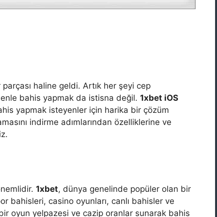
parçası haline geldi. Artık her şeyi cep
denle bahis yapmak da istisna değil.
1xbet iOS
his yapmak isteyenler için harika bir çözüm
masını indirme adımlarından özelliklerine ve
z.
önemlidir.
1xbet
, dünya genelinde popüler olan bir
r bahisleri, casino oyunları, canlı bahisler ve
ş bir oyun yelpazesi ve cazip oranlar sunarak bahis