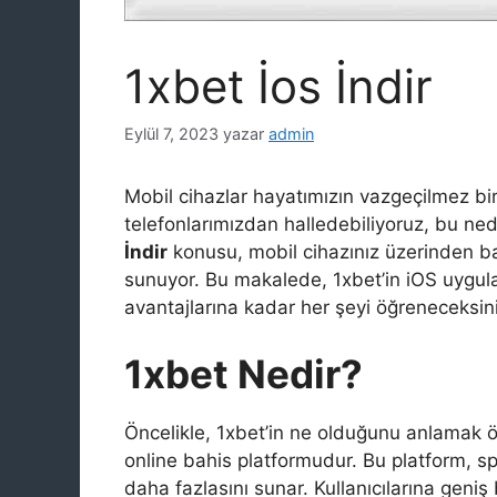
1xbet İos İndir
Eylül 7, 2023
yazar
admin
Mobil cihazlar hayatımızın vazgeçilmez bir 
telefonlarımızdan halledebiliyoruz, bu ne
İndir
konusu, mobil cihazınız üzerinden ba
sunuyor. Bu makalede, 1xbet’in iOS uygula
avantajlarına kadar her şeyi öğreneceksini
1xbet Nedir?
Öncelikle, 1xbet’in ne olduğunu anlamak 
online bahis platformudur. Bu platform, spo
daha fazlasını sunar. Kullanıcılarına geni