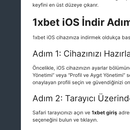
keyfini en üst düzeye çıkarır.
1xbet iOS İndir Adım
1xbet iOS cihazınıza indirmek oldukça basit
Adım 1: Cihazınızı Hazırl
Öncelikle, iOS cihazınızın ayarlar bölümü
Yönetimi” veya “Profil ve Aygıt Yönetimi” 
onaylayan profili seçin ve güvendiğinizi on
Adım 2: Tarayıcı Üzerin
Safari tarayıcınızı açın ve
1xbet giriş
adres
seçeneğini bulun ve tıklayın.