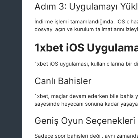
Adım 3: Uygulamayı Yükl
İndirme işlemi tamamlandığında, iOS cihazı
dosyayı açın ve kurulum talimatlarını izleyi
1xbet iOS Uygulamas
1xbet iOS uygulaması, kullanıcılarına bir d
Canlı Bahisler
1xbet, maçlar devam ederken bile bahis y
sayesinde heyecanı sonuna kadar yaşayabi
Geniş Oyun Seçenekleri
Sadece spor bahisleri değil, aynı zamanda