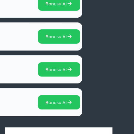
Bonusu Al
Bonusu Al
Bonusu Al
Bonusu Al