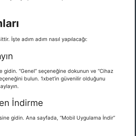
ları
tir. İşte adım adım nasıl yapılacağı:
ayın
ne gidin. “Genel” seçeneğine dokunun ve “Cihaz
seçeneğini bulun. 1xbet’in güvenilir olduğunu
aylayın.
den İndirme
ine gidin. Ana sayfada, “Mobil Uygulama İndir”