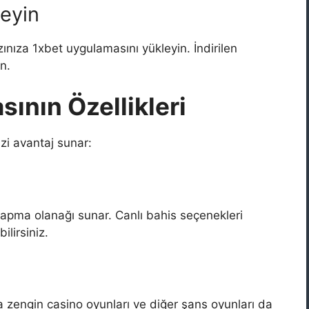
eyin
nıza 1xbet uygulamasını yükleyin. İndirilen
n.
ının Özellikleri
izi avantaj sunar:
apma olanağı sunar. Canlı bahis seçenekleri
lirsiniz.
 zengin casino oyunları ve diğer şans oyunları da