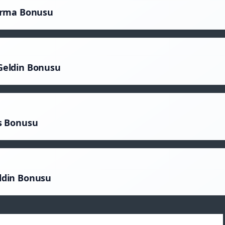
tırma Bonusu
Geldin Bonusu
is Bonusu
ldin Bonusu