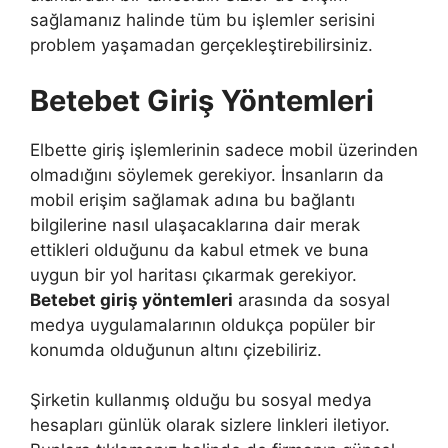
sağlamanız halinde tüm bu işlemler serisini
problem yaşamadan gerçekleştirebilirsiniz.
Betebet Giriş Yöntemleri
Elbette giriş işlemlerinin sadece mobil üzerinden
olmadığını söylemek gerekiyor. İnsanların da
mobil erişim sağlamak adına bu bağlantı
bilgilerine nasıl ulaşacaklarına dair merak
ettikleri olduğunu da kabul etmek ve buna
uygun bir yol haritası çıkarmak gerekiyor.
Betebet giriş yöntemleri
arasında da sosyal
medya uygulamalarının oldukça popüler bir
konumda olduğunun altını çizebiliriz.
Şirketin kullanmış olduğu bu sosyal medya
hesapları günlük olarak sizlere linkleri iletiyor.