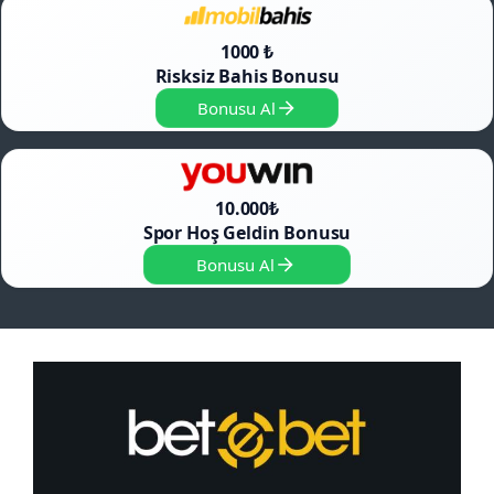
1000 ₺
Risksiz Bahis Bonusu
Bonusu Al
10.000₺
Spor Hoş Geldin Bonusu
Bonusu Al