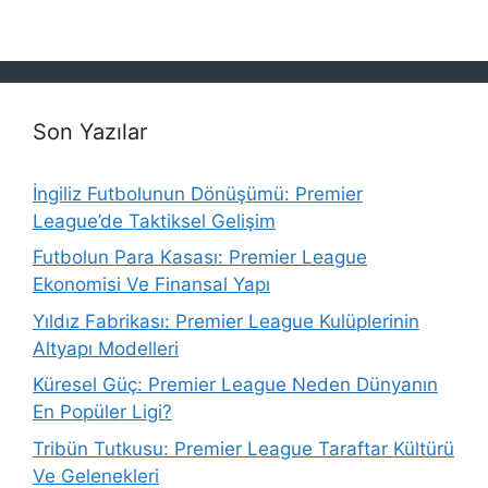
Son Yazılar
İngiliz Futbolunun Dönüşümü: Premier
League’de Taktiksel Gelişim
Futbolun Para Kasası: Premier League
Ekonomisi Ve Finansal Yapı
Yıldız Fabrikası: Premier League Kulüplerinin
Altyapı Modelleri
Küresel Güç: Premier League Neden Dünyanın
En Popüler Ligi?
Tribün Tutkusu: Premier League Taraftar Kültürü
Ve Gelenekleri