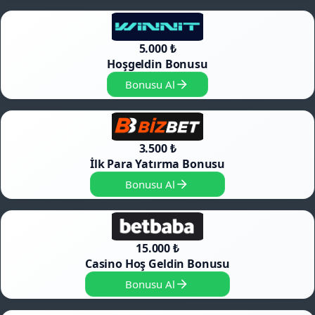
5.000 ₺
Hoşgeldin Bonusu
Bonusu Al
3.500 ₺
İlk Para Yatırma Bonusu
Bonusu Al
15.000 ₺
Casino Hoş Geldin Bonusu
Bonusu Al