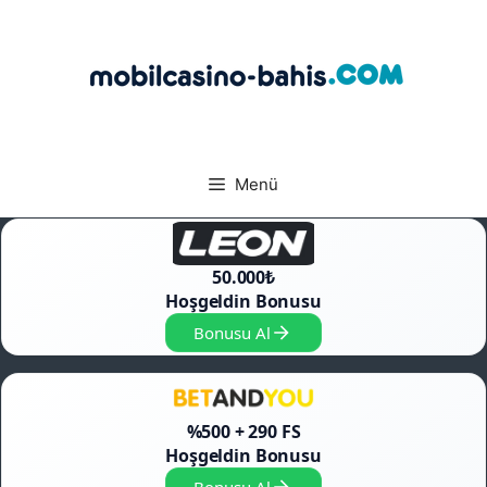
İçeriğe
atla
Menü
50.000₺
Hoşgeldin Bonusu
Bonusu Al
%500 + 290 FS
Hoşgeldin Bonusu