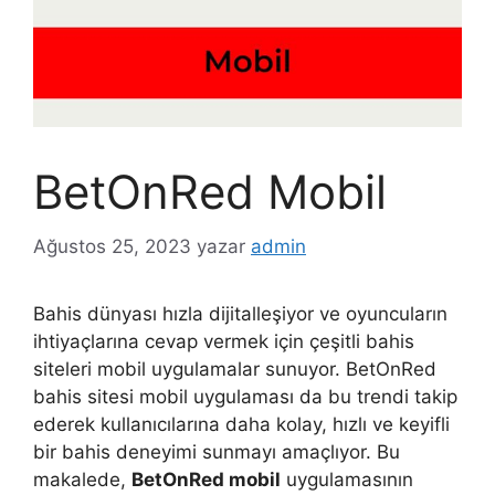
BetOnRed Mobil
Ağustos 25, 2023
yazar
admin
Bahis dünyası hızla dijitalleşiyor ve oyuncuların
ihtiyaçlarına cevap vermek için çeşitli bahis
siteleri mobil uygulamalar sunuyor. BetOnRed
bahis sitesi mobil uygulaması da bu trendi takip
ederek kullanıcılarına daha kolay, hızlı ve keyifli
bir bahis deneyimi sunmayı amaçlıyor. Bu
makalede,
BetOnRed mobil
uygulamasının