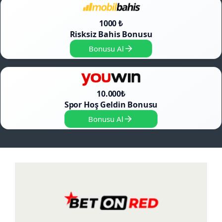
1000 ₺
Risksiz Bahis Bonusu
Bonusu Al
10.000₺
Spor Hoş Geldin Bonusu
Bonusu Al