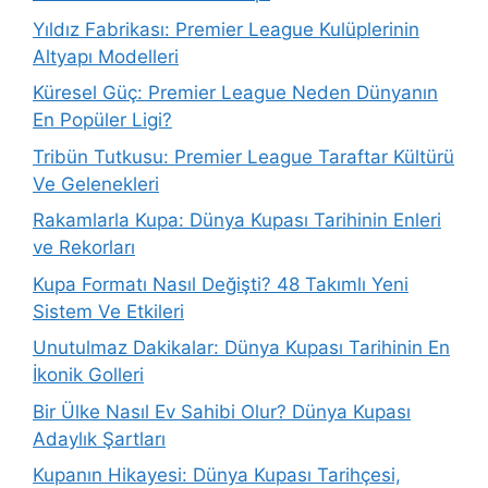
Yıldız Fabrikası: Premier League Kulüplerinin
Altyapı Modelleri
Küresel Güç: Premier League Neden Dünyanın
En Popüler Ligi?
Tribün Tutkusu: Premier League Taraftar Kültürü
Ve Gelenekleri
Rakamlarla Kupa: Dünya Kupası Tarihinin Enleri
ve Rekorları
Kupa Formatı Nasıl Değişti? 48 Takımlı Yeni
Sistem Ve Etkileri
Unutulmaz Dakikalar: Dünya Kupası Tarihinin En
İkonik Golleri
Bir Ülke Nasıl Ev Sahibi Olur? Dünya Kupası
Adaylık Şartları
Kupanın Hikayesi: Dünya Kupası Tarihçesi,