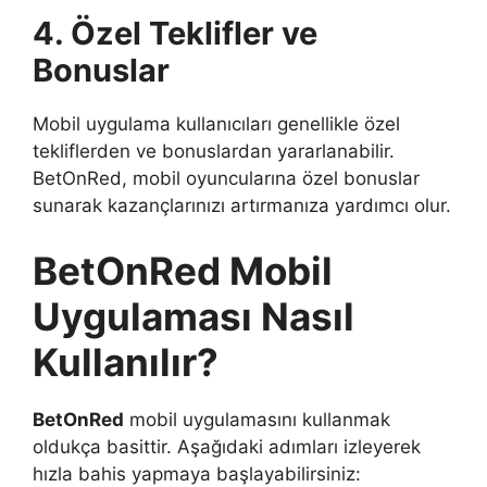
4. Özel Teklifler ve
Bonuslar
Mobil uygulama kullanıcıları genellikle özel
tekliflerden ve bonuslardan yararlanabilir.
BetOnRed, mobil oyuncularına özel bonuslar
sunarak kazançlarınızı artırmanıza yardımcı olur.
BetOnRed Mobil
Uygulaması Nasıl
Kullanılır?
BetOnRed
mobil uygulamasını kullanmak
oldukça basittir. Aşağıdaki adımları izleyerek
hızla bahis yapmaya başlayabilirsiniz: