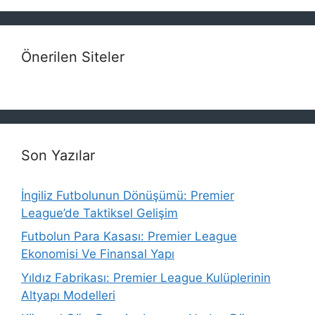
Önerilen Siteler
Son Yazılar
İngiliz Futbolunun Dönüşümü: Premier
League’de Taktiksel Gelişim
Futbolun Para Kasası: Premier League
Ekonomisi Ve Finansal Yapı
Yıldız Fabrikası: Premier League Kulüplerinin
Altyapı Modelleri