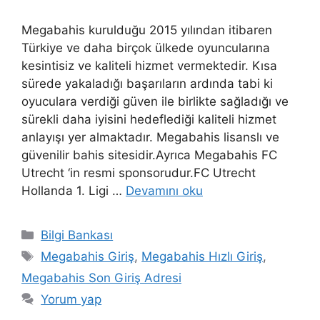
Megabahis kurulduğu 2015 yılından itibaren
Türkiye ve daha birçok ülkede oyuncularına
kesintisiz ve kaliteli hizmet vermektedir. Kısa
sürede yakaladığı başarıların ardında tabi ki
oyuculara verdiği güven ile birlikte sağladığı ve
sürekli daha iyisini hedeflediği kaliteli hizmet
anlayışı yer almaktadır. Megabahis lisanslı ve
güvenilir bahis sitesidir.Ayrıca Megabahis FC
Utrecht ‘in resmi sponsorudur.FC Utrecht
Hollanda 1. Ligi …
Devamını oku
Kategoriler
Bilgi Bankası
Etiketler
Megabahis Giriş
,
Megabahis Hızlı Giriş
,
Megabahis Son Giriş Adresi
Yorum yap