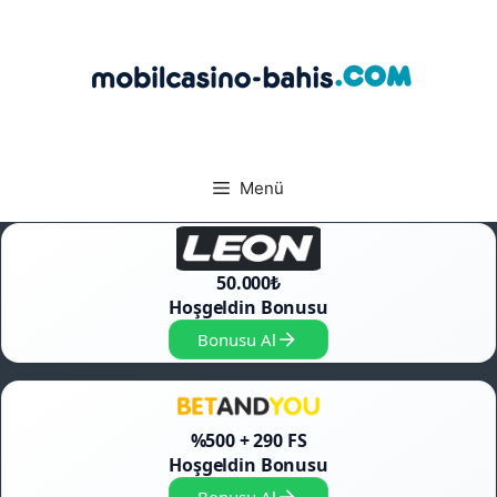
İçeriğe
atla
Menü
50.000₺
Hoşgeldin Bonusu
Bonusu Al
%500 + 290 FS
Hoşgeldin Bonusu