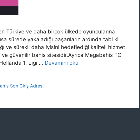
en Türkiye ve daha birçok ülkede oyuncularına
Kısa sürede yakaladığı başarıların ardında tabi ki
ğı ve sürekli daha iyisini hedeflediği kaliteli hizmet
ı ve güvenilir bahis sitesidir.Ayrıca Megabahis FC
Hollanda 1. Ligi …
Devamını oku
his Son Giriş Adresi