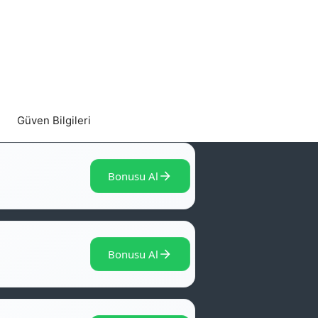
Güven Bilgileri
Bonusu Al
Bonusu Al