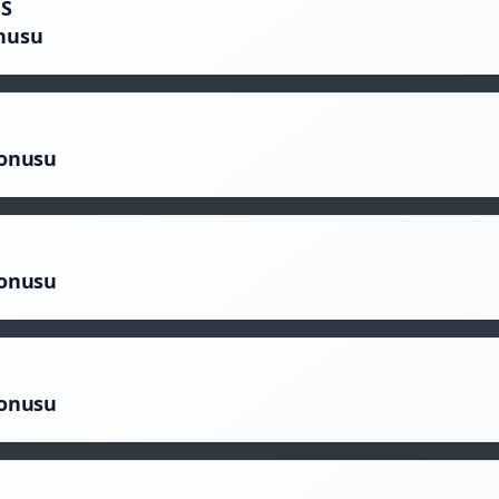
FS
nusu
Bonusu
Bonusu
Bonusu