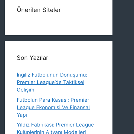
Önerilen Siteler
Son Yazılar
İngiliz Futbolunun Dönüşümü:
Premier League’de Taktiksel
Gelişim
Futbolun Para Kasası: Premier
League Ekonomisi Ve Finansal
Yapı
Yıldız Fabrikası: Premier League
Kulüplerinin Altyapı Modelleri