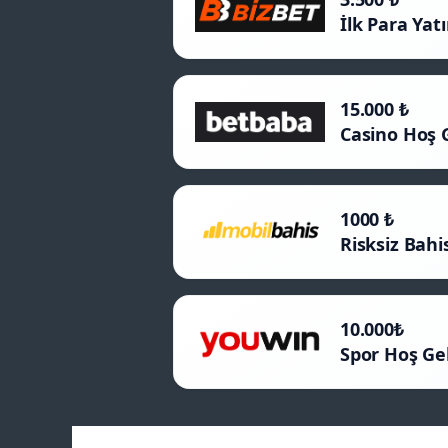
İlk Para Ya
15.000 ₺
Casino Hoş 
1000 ₺
Risksiz Bah
10.000₺
Spor Hoş Ge