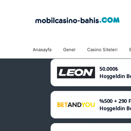
İçeriğe
atla
Anasayfa
Genel
Casino Siteleri
50.000₺
Hoşgeldin 
%500 + 290 
Hoşgeldin 