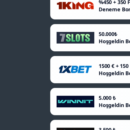
%450 + 350 
Deneme Bo
50.000₺
Hoşgeldin 
1500 € + 150
Hoşgeldin 
5.000 ₺
Hoşgeldin 
3.500 ₺