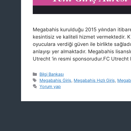
Megabahis kurulduğu 2015 yılından itibar
kesintisiz ve kaliteli hizmet vermektedir. 
oyuculara verdiği güven ile birlikte sağladı
anlayışı yer almaktadır. Megabahis lisansl
Utrecht ‘in resmi sponsorudur.FC Utrecht 
Kategoriler
Bilgi Bankası
Etiketler
Megabahis Giriş
,
Megabahis Hızlı Giriş
,
Megaba
Yorum yap