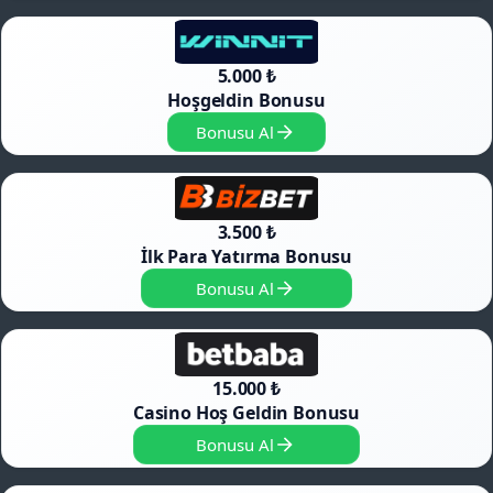
5.000 ₺
Hoşgeldin Bonusu
Bonusu Al
3.500 ₺
İlk Para Yatırma Bonusu
Bonusu Al
15.000 ₺
Casino Hoş Geldin Bonusu
Bonusu Al