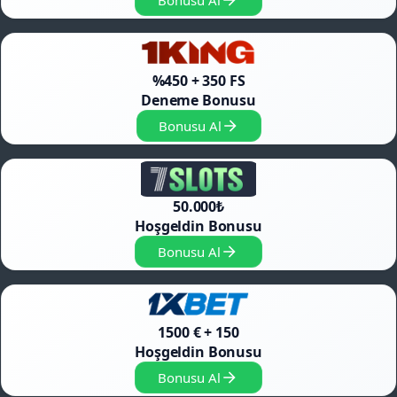
Bonusu Al
%450 + 350 FS
Deneme Bonusu
Bonusu Al
50.000₺
Hoşgeldin Bonusu
Bonusu Al
1500 € + 150
Hoşgeldin Bonusu
Bonusu Al