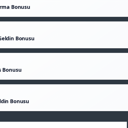
tırma Bonusu
Geldin Bonusu
is Bonusu
ldin Bonusu