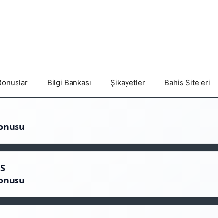
Bonuslar
Bilgi Bankası
Şikayetler
Bahis Siteleri
Bonusu
FS
Bonusu