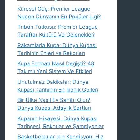
Küresel Güç: Premier League
Neden Dünyanın En Popüler Ligi?
Tribün Tutkusu: Premier League
Taraftar Kültürü Ve Gelenekleri
Rakamlarla Kupa: Dünya Kupası
Tarihinin Enleri ve Rekorları
Kupa Formatı Nasıl Değişti? 48
Takımlı Yeni Sistem Ve Etkileri
Unutulmaz Dakikalar: Dünya
Kupası Tarihinin En İkonik Golleri
Bir Ülke Nasıl Ev Sahibi Olur?
Dünya Kupası Adaylık Şartları
Kupanın Hikayesi: Dünya Kupası
Tarihçesi, Rekorlar ve Şampiyonlar
Basketbolcular İçin Kondisyon: Hız,