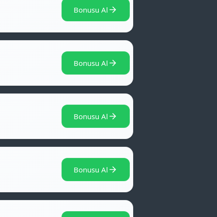
Bonusu Al
Bonusu Al
Bonusu Al
Bonusu Al