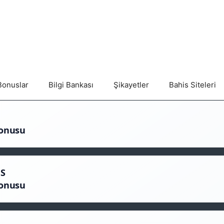
Bonuslar
Bilgi Bankası
Şikayetler
Bahis Siteleri
Bonusu
FS
Bonusu