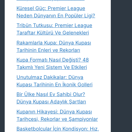
Küresel Güç: Premier League
Neden Dünyanın En Popüler Ligi?
Tribün Tutkusu: Premier League
Taraftar Kültürü Ve Gelenekleri
Rakamlarla Kupa: Dünya Kupası
Tarihinin Enleri ve Rekorları
Kupa Formatı Nasıl Değişti? 48
Takımlı Yeni Sistem Ve Etkileri
Unutulmaz Dakikalar: Dünya
Kupası Tarihinin En İkonik Golleri
Bir Ülke Nasıl Ev Sahibi Olur?
Dünya Kupası Adaylık Şartları
Kupanın Hikayesi: Dünya Kupası
Tarihçesi, Rekorlar ve Şampiyonlar
Basketbolcular İçin Kondisyon: Hız,