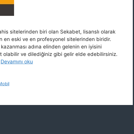
his sitelerinden biri olan Sekabet, lisanslı olarak
 en eski ve en profesyonel sitelerinden biridir.
a kazanması adına elinden gelenin en iyisini
labilir ve dilediğiniz gibi gelir elde edebilirsiniz.
…
Devamını oku
Mobil