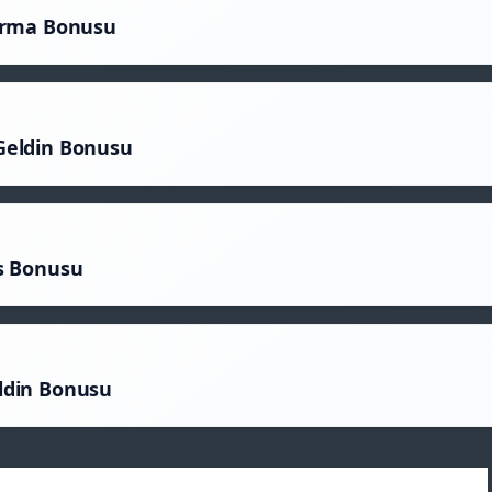
tırma Bonusu
Geldin Bonusu
is Bonusu
ldin Bonusu