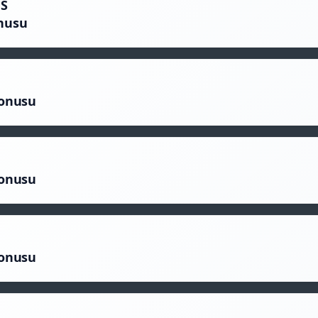
FS
nusu
Bonusu
Bonusu
Bonusu