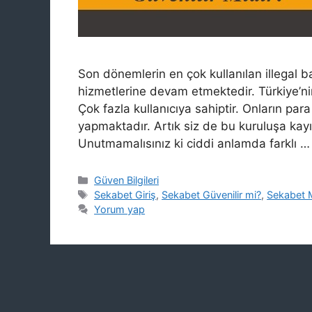
Son dönemlerin en çok kullanılan illegal ba
hizmetlerine devam etmektedir. Türkiye’nin
Çok fazla kullanıcıya sahiptir. Onların par
yapmaktadır. Artık siz de bu kuruluşa kayıt o
Unutmamalısınız ki ciddi anlamda farklı 
Kategoriler
Güven Bilgileri
Etiketler
Sekabet Giriş
,
Sekabet Güvenilir mi?
,
Sekabet 
Yorum yap