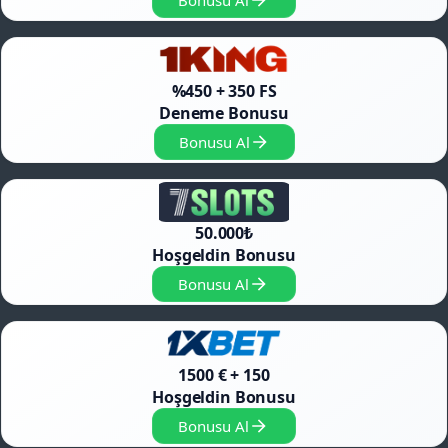
Bonusu Al
%450 + 350 FS
Deneme Bonusu
Bonusu Al
50.000₺
Hoşgeldin Bonusu
Bonusu Al
1500 € + 150
Hoşgeldin Bonusu
Bonusu Al