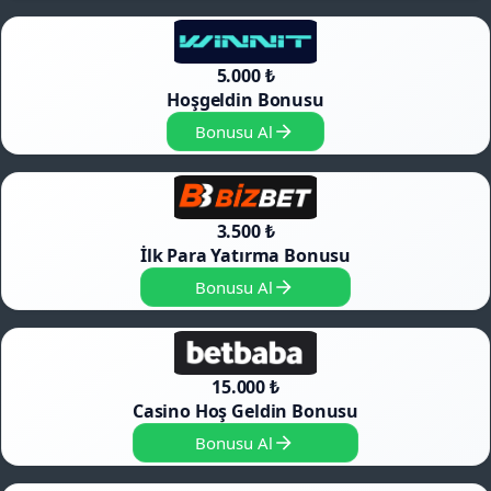
5.000 ₺
Hoşgeldin Bonusu
Bonusu Al
3.500 ₺
İlk Para Yatırma Bonusu
Bonusu Al
15.000 ₺
Casino Hoş Geldin Bonusu
Bonusu Al