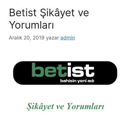
Betist Şikâyet ve
Yorumları
Aralık 20, 2019
yazar
admin