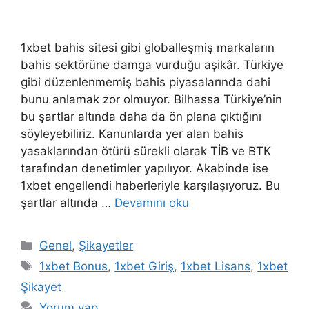
1xbet bahis sitesi gibi globalleşmiş markaların
bahis sektörüne damga vurduğu aşikâr. Türkiye
gibi düzenlenmemiş bahis piyasalarında dahi
bunu anlamak zor olmuyor. Bilhassa Türkiye’nin
bu şartlar altında daha da ön plana çıktığını
söyleyebiliriz. Kanunlarda yer alan bahis
yasaklarından ötürü sürekli olarak TİB ve BTK
tarafından denetimler yapılıyor. Akabinde ise
1xbet engellendi haberleriyle karşılaşıyoruz. Bu
şartlar altında …
Devamını oku
Kategoriler
Genel
,
Şikayetler
Etiketler
1xbet Bonus
,
1xbet Giriş
,
1xbet Lisans
,
1xbet
Şikayet
Yorum yap