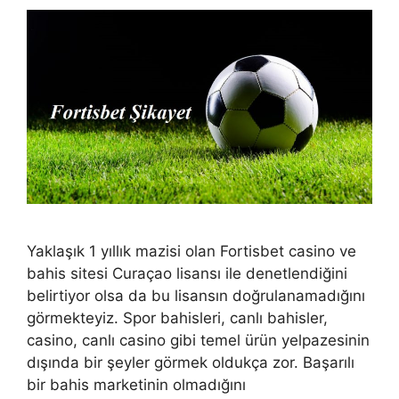
Yaklaşık 1 yıllık mazisi olan Fortisbet casino ve
bahis sitesi Curaçao lisansı ile denetlendiğini
belirtiyor olsa da bu lisansın doğrulanamadığını
görmekteyiz. Spor bahisleri, canlı bahisler,
casino, canlı casino gibi temel ürün yelpazesinin
dışında bir şeyler görmek oldukça zor. Başarılı
bir bahis marketinin olmadığını