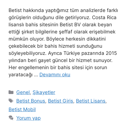
Betist hakkında yaptığımız tüm analizlerde farklı
görüşlerin olduğunu dile getiriyoruz. Costa Rica
lisanslı bahis sitesinin Betist BV olarak beyan
ettiği şirket bilgilerine şeffaf olarak erişebilmek
mümkün oluyor. Böylece herkesin dikkatini
çekebilecek bir bahis hizmeti sunduğunu
söyleyebiliyoruz. Ayrıca Türkiye pazarında 2015
yılından beri gayet güncel bir hizmet sunuyor.
Her engellemenin bir bahis sitesi için sorun
yaratacağı …
Devamını oku
Kategoriler
Genel
,
Şikayetler
Etiketler
Betist Bonus
,
Betist Giriş
,
Betist Lisans
,
Betist Mobil
Yorum yap