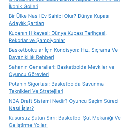
İkonik Golleri
Bir Ülke Nasıl Ev Sahibi Olur? Dünya Kupası
Adaylık Şartları
Kupanın Hikayesi: Dünya Kupası Tarihçesi,
Rekorlar ve Şampiyonlar
Basketbolcular İçin Kondisyon: Hız, Sıçrama Ve
Dayanıklılık Rehberi
Sahanın Generalleri: Basketbolda Mevkiler ve
Oyuncu Görevleri
Potanın Sigortası: Basketbolda Savunma
Teknikleri Ve Stratejileri
NBA Draft Sistemi Nedir? Oyuncu Seçim Süreci
Nasıl İşler?
Kusursuz Şutun Sırrı: Basketbol Şut Mekaniği Ve
Geliştirme Yolları