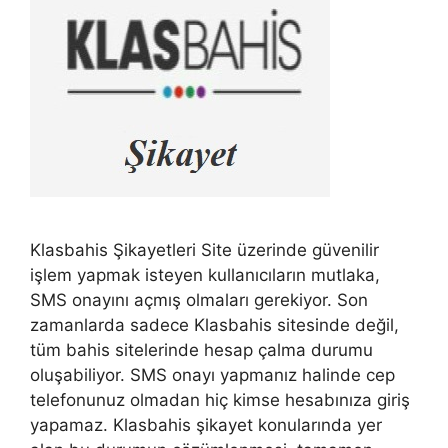
Klasbahis Şikayetleri Site üzerinde güvenilir
işlem yapmak isteyen kullanıcıların mutlaka,
SMS onayını açmış olmaları gerekiyor. Son
zamanlarda sadece Klasbahis sitesinde değil,
tüm bahis sitelerinde hesap çalma durumu
oluşabiliyor. SMS onayı yapmanız halinde cep
telefonunuz olmadan hiç kimse hesabınıza giriş
yapamaz. Klasbahis şikayet konularında yer