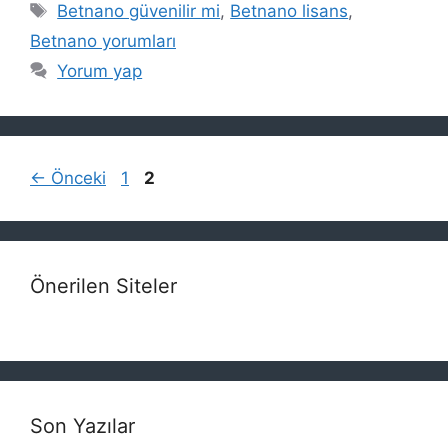
Etiketler
Betnano güvenilir mi
,
Betnano lisans
,
Betnano yorumları
Yorum yap
Sayfa
Sayfa
←
Önceki
1
2
Önerilen Siteler
Son Yazılar