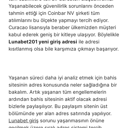
Yaşanabilecek güvenilirlik sorunlarını önceden
tahmin ettiği için Coinbar NV şirketi tüm
atılımlarını bu ölçekte yapmayı tercih ediyor.
Curacao lisansıyla beraber ülkemizden müşteri
kabul ederek geniş bir kitleye ulaşıyor. Böylelikle
Lunabet201 yeni giriş adresi
ile adresi
kısıtlanmış olsa bile karşımıza çıkmayı başarıyor.
Yaşanan süreci daha iyi analiz etmek için bahis
sitesinin adres konusunda neler sağladığına bir
bakalım. Artık yaşanan tüm engellemelerin
ardından bahis sitesinin aktif olacak adresi
bizlerle paylaşılıyor. Bu paylaşım sitenin üst
bölümünde yer alan adres satırında yapılıyor.
Lunabet giriş
sorunu yaşanmasının önüne
geçilmek üzere sıralı adres sistemi tercih