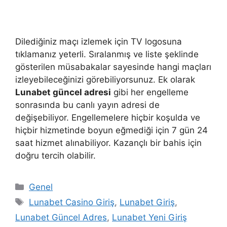
Dilediğiniz maçı izlemek için TV logosuna
tıklamanız yeterli. Sıralanmış ve liste şeklinde
gösterilen müsabakalar sayesinde hangi maçları
izleyebileceğinizi görebiliyorsunuz. Ek olarak
Lunabet güncel adresi
gibi her engelleme
sonrasında bu canlı yayın adresi de
değişebiliyor. Engellemelere hiçbir koşulda ve
hiçbir hizmetinde boyun eğmediği için 7 gün 24
saat hizmet alınabiliyor. Kazançlı bir bahis için
doğru tercih olabilir.
Kategoriler
Genel
Etiketler
Lunabet Casino Giriş
,
Lunabet Giriş
,
Lunabet Güncel Adres
,
Lunabet Yeni Giriş