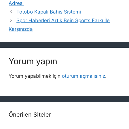
Adresi
Totobo Kapalı Bahis Sistemi
Spor Haberleri Artık Bein Sports Farkı İle
Karşınızda
Yorum yapın
Yorum yapabilmek için
oturum açmalısınız
.
Önerilen Siteler