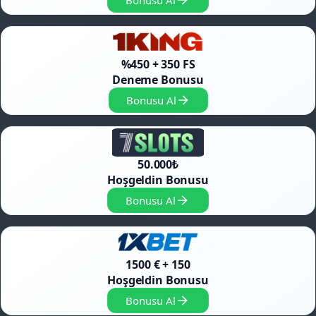
Bonusu Al
%450 + 350 FS
Deneme Bonusu
Bonusu Al
50.000₺
Hoşgeldin Bonusu
Bonusu Al
1500 € + 150
Hoşgeldin Bonusu
Bonusu Al