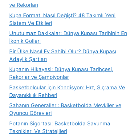
ve Rekorları
Kupa Formatı Nasıl Değişti? 48 Takımlı Yeni
Sistem Ve Etkileri
Unutulmaz Dakikalar: Dünya Kupası Tarihinin En
İkonik Golleri
Bir Ülke Nasıl Ev Sahibi Olur? Dünya Kupası
Adaylık Şartları
Kupanın Hikayesi: Dünya Kupası Tarihçesi,
Rekorlar ve Şampiyonlar
Basketbolcular İçin Kondisyon: Hız, Sıçrama Ve
Dayanıklılık Rehberi
Sahanın Generalleri: Basketbolda Mevkiler ve
Oyuncu Görevleri
Potanın Sigortası: Basketbolda Savunma
Teknikleri Ve Stratejileri