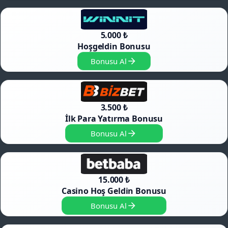
5.000 ₺
Hoşgeldin Bonusu
Bonusu Al
3.500 ₺
İlk Para Yatırma Bonusu
Bonusu Al
15.000 ₺
Casino Hoş Geldin Bonusu
Bonusu Al