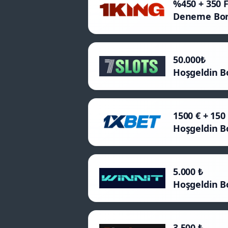
%450 + 350 
Deneme Bo
50.000₺
Hoşgeldin 
1500 € + 150
Hoşgeldin 
5.000 ₺
Hoşgeldin 
3.500 ₺