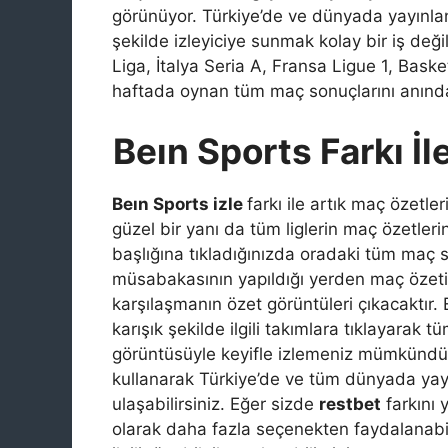
görünüyor. Türkiye’de ve dünyada yayınlana
şekilde izleyiciye sunmak kolay bir iş değil
Liga, İtalya Seria A, Fransa Ligue 1, Baske
haftada oynan tüm maç sonuçlarını anında 
Beın Sports Farkı İ
Beın Sports izle
farkı ile artık maç özetle
güzel bir yanı da tüm liglerin maç özetleri
başlığına tıkladığınızda oradaki tüm maç so
müsabakasının yapıldığı yerden maç özeti 
karşılaşmanın özet görüntüleri çıkacaktır.
karışık şekilde ilgili takımlara tıklayarak 
görüntüsüyle keyifle izlemeniz mümkündür.
kullanarak Türkiye’de ve tüm dünyada yay
ulaşabilirsiniz. Eğer sizde
restbet
farkını 
olarak daha fazla seçenekten faydalanabili