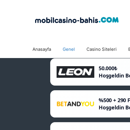
İçeriğe
atla
Anasayfa
Genel
Casino Siteleri
50.000₺
Hoşgeldin 
%500 + 290 
Hoşgeldin 