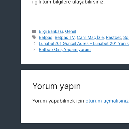
ilgili tüm bilgilere ulaşabilirsiniz.
Kategoriler
Bilgi Bankası
,
Genel
Etiketler
Betpas
,
Betpas TV
,
Canlı Maç İzle
,
Restbet
,
Spo
Lunabet201 Güncel Adres – Lunabet 201 Yeni G
Betboo Giriş Yapamıyorum
Yorum yapın
Yorum yapabilmek için
oturum açmalısınız