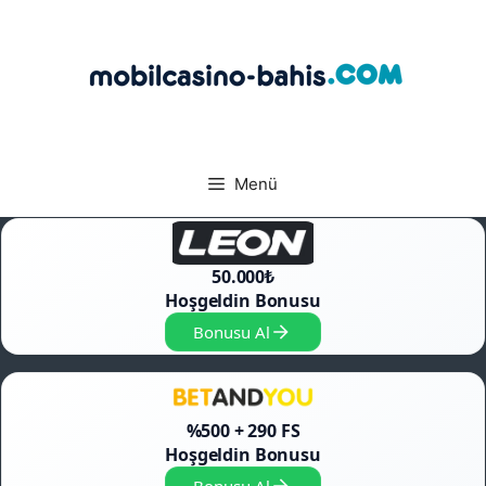
İçeriğe
atla
Menü
50.000₺
Hoşgeldin Bonusu
Bonusu Al
%500 + 290 FS
Hoşgeldin Bonusu