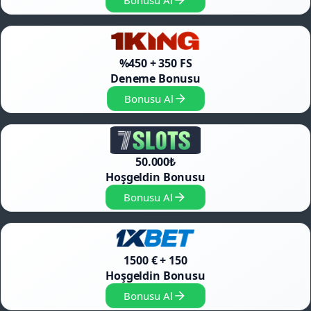
Bonusu Al
%450 + 350 FS
Deneme Bonusu
Bonusu Al
50.000₺
Hoşgeldin Bonusu
Bonusu Al
1500 € + 150
Hoşgeldin Bonusu
Bonusu Al