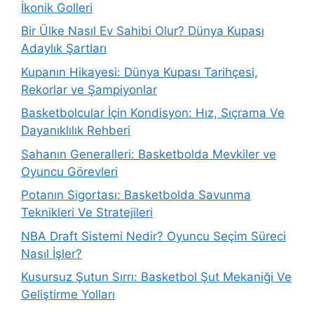
İkonik Golleri
Bir Ülke Nasıl Ev Sahibi Olur? Dünya Kupası
Adaylık Şartları
Kupanın Hikayesi: Dünya Kupası Tarihçesi,
Rekorlar ve Şampiyonlar
Basketbolcular İçin Kondisyon: Hız, Sıçrama Ve
Dayanıklılık Rehberi
Sahanın Generalleri: Basketbolda Mevkiler ve
Oyuncu Görevleri
Potanın Sigortası: Basketbolda Savunma
Teknikleri Ve Stratejileri
NBA Draft Sistemi Nedir? Oyuncu Seçim Süreci
Nasıl İşler?
Kusursuz Şutun Sırrı: Basketbol Şut Mekaniği Ve
Geliştirme Yolları