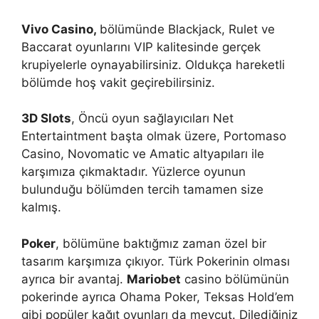
Vivo Casino,
bölümünde Blackjack, Rulet ve
Baccarat oyunlarını VIP kalitesinde gerçek
krupiyelerle oynayabilirsiniz. Oldukça hareketli
bölümde hoş vakit geçirebilirsiniz.
3D Slots
, Öncü oyun sağlayıcıları Net
Entertaintment başta olmak üzere, Portomaso
Casino, Novomatic ve Amatic altyapıları ile
karşımıza çıkmaktadır. Yüzlerce oyunun
bulunduğu bölümden tercih tamamen size
kalmış.
Poker
, bölümüne baktığmız zaman özel bir
tasarım karşımıza çıkıyor. Türk Pokerinin olması
ayrıca bir avantaj.
Mariobet
casino bölümünün
pokerinde ayrıca Ohama Poker, Teksas Hold’em
gibi popüler kağıt oyunları da mevcut. Dilediğiniz