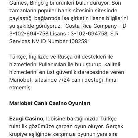
Games, Bingo gibi ürünleri bulunduruyor. Son
zamanların popüler bahis sitesinin sitesinde
paylaştığı bağlantıda ise şirketin lisans bilgilerini
şu şekilde görüyoruz. ”Costa Rica Company : ID
‎‎‎‎3-102-694-758 Lisans : 3-102-694758, S.R
Services NV ID Number 108259”
Türkçe, İngilizce ve Rusça dil destekleri ile
hizmetlerini kullanıcıları ile buluşturup, kaliteli
hizmetlerini en üst güvenlik derecesinde veren
Mariobet, sitesinde 7/24 canlı desteği ihmal
etmemiş.
Mariobet Canlı Casino Oyunları
Ezugi Casino,
lobisine baktığımızda Türkçe
rulet ilk gözümüze çarpan oyun oluyor. Gerçek
krupiye eşliğinde karşımıza oyunun yanı sıra