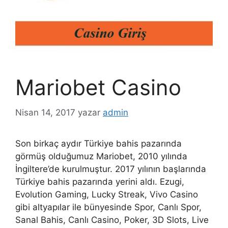
Mariobet Casino
Nisan 14, 2017
yazar
admin
Son birkaç aydır Türkiye bahis pazarında
görmüş olduğumuz Mariobet, 2010 yılında
İngiltere’de kurulmuştur. 2017 yılının başlarında
Türkiye bahis pazarında yerini aldı. Ezugi,
Evolution Gaming, Lucky Streak, Vivo Casino
gibi altyapılar ile bünyesinde Spor, Canlı Spor,
Sanal Bahis, Canlı Casino, Poker, 3D Slots, Live