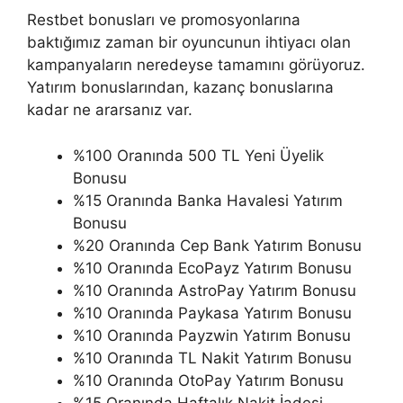
Restbet bonusları ve promosyonlarına
baktığımız zaman bir oyuncunun ihtiyacı olan
kampanyaların neredeyse tamamını görüyoruz.
Yatırım bonuslarından, kazanç bonuslarına
kadar ne ararsanız var.
%100 Oranında 500 TL Yeni Üyelik
Bonusu
%15 Oranında Banka Havalesi Yatırım
Bonusu
%20 Oranında Cep Bank Yatırım Bonusu
%10 Oranında EcoPayz Yatırım Bonusu
%10 Oranında AstroPay Yatırım Bonusu
%10 Oranında Paykasa Yatırım Bonusu
%10 Oranında Payzwin Yatırım Bonusu
%10 Oranında TL Nakit Yatırım Bonusu
%10 Oranında OtoPay Yatırım Bonusu
%15 Oranında Haftalık Nakit İadesi