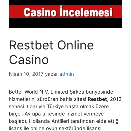
Restbet Online
Casino
Nisan 10, 2017
yazar
admin
Better World N.V. Limited Şirketi bünyesinde
hizmetlerini sürdüren bahis sitesi
Restbet
, 2013
senesi itibariyle Türkiye başta olmak üzere
birçok Avrupa ülkesinde hizmet vermeye
başladı. Hollanda Antilleri tarafından elde ettiği
lisans ile online oyun sektöründe lisanslı