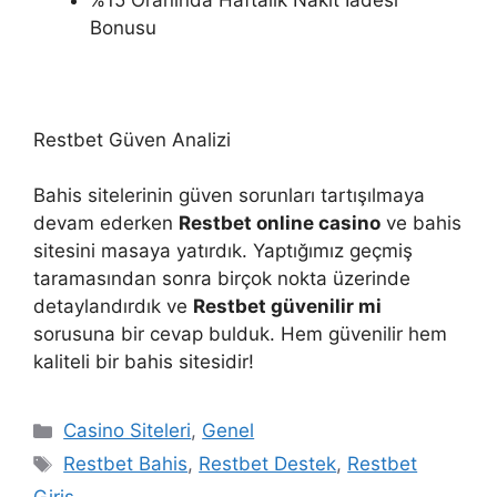
Bonusu
Restbet Güven Analizi
Bahis sitelerinin güven sorunları tartışılmaya
devam ederken
Restbet online casino
ve bahis
sitesini masaya yatırdık. Yaptığımız geçmiş
taramasından sonra birçok nokta üzerinde
detaylandırdık ve
Restbet güvenilir mi
sorusuna bir cevap bulduk. Hem güvenilir hem
kaliteli bir bahis sitesidir!
Kategoriler
Casino Siteleri
,
Genel
Etiketler
Restbet Bahis
,
Restbet Destek
,
Restbet