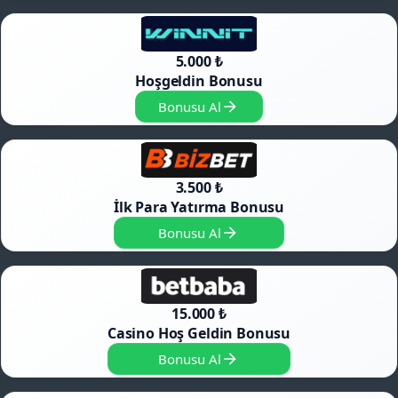
5.000 ₺
Hoşgeldin Bonusu
Bonusu Al
3.500 ₺
İlk Para Yatırma Bonusu
Bonusu Al
15.000 ₺
Casino Hoş Geldin Bonusu
Bonusu Al