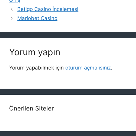
Giriş
Betigo Casino İncelemesi
Mariobet Casino
Yorum yapın
Yorum yapabilmek için
oturum açmalısınız
.
Önerilen Siteler