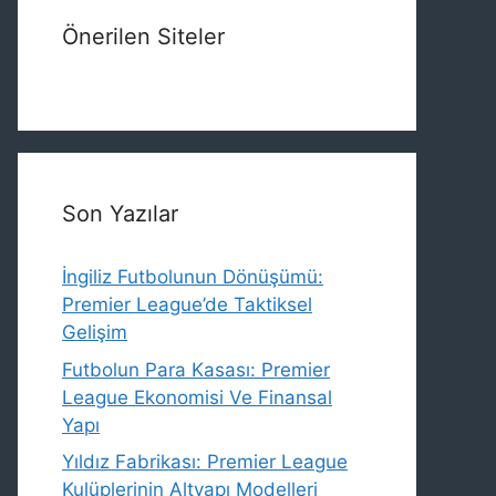
Önerilen Siteler
Son Yazılar
İngiliz Futbolunun Dönüşümü:
Premier League’de Taktiksel
Gelişim
Futbolun Para Kasası: Premier
League Ekonomisi Ve Finansal
Yapı
Yıldız Fabrikası: Premier League
Kulüplerinin Altyapı Modelleri