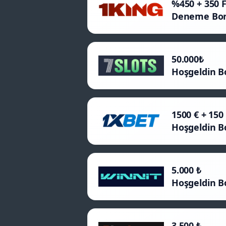
%450 + 350 
Deneme Bo
50.000₺
Hoşgeldin 
1500 € + 150
Hoşgeldin 
5.000 ₺
Hoşgeldin 
3.500 ₺