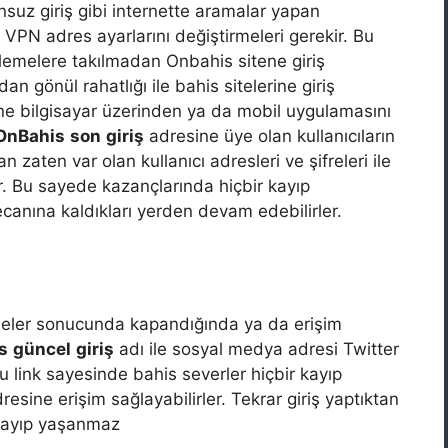
uz giriş gibi internette aramalar yapan
n VPN adres ayarlarını değiştirmeleri gerekir. Bu
lemelere takılmadan Onbahis sitene giriş
an gönül rahatlığı ile bahis sitelerine giriş
e bilgisayar üzerinden ya da mobil uygulamasını
OnBahis
son
giriş
adresine üye olan kullanıcıların
 zaten var olan kullanıcı adresleri ve şifreleri ile
ır. Bu sayede kazançlarında hiçbir kayıp
anına kaldıkları yerden devam edebilirler.
meler sonucunda kapandığında ya da erişim
s
güncel
giriş
adı ile sosyal medya adresi Twitter
u link sayesinde bahis severler hiçbir kayıp
sine erişim sağlayabilirler. Tekrar giriş yaptıktan
kayıp yaşanmaz