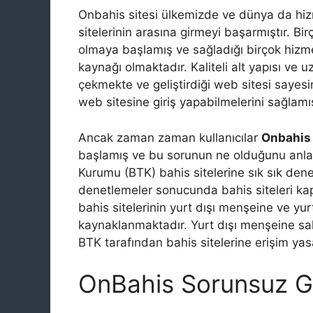
Onbahis sitesi ülkemizde ve dünya da h
sitelerinin arasına girmeyi başarmıştır. Birç
olmaya başlamış ve sağladığı birçok hizmetl
kaynağı olmaktadır. Kaliteli alt yapısı ve u
çekmekte ve geliştirdiği web sitesi sayes
web sitesine giriş yapabilmelerini sağlamış
Ancak zaman zaman kullanıcılar
Onbahis
başlamış ve bu sorunun ne olduğunu anlamay
Kurumu (BTK) bahis sitelerine sık sık de
denetlemeler sonucunda bahis siteleri ka
bahis sitelerinin yurt dışı menşeine ve yu
kaynaklanmaktadır. Yurt dışı menşeine sah
BTK tarafından bahis sitelerine erişim yas
OnBahis Sorunsuz Gi