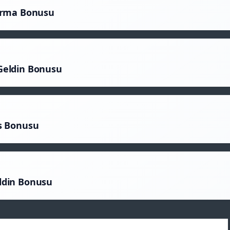
tırma Bonusu
Geldin Bonusu
is Bonusu
ldin Bonusu