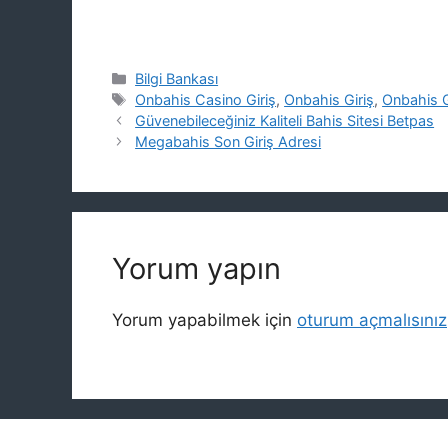
Kategoriler
Bilgi Bankası
Etiketler
Onbahis Casino Giriş
,
Onbahis Giriş
,
Onbahis G
Güvenebileceğiniz Kaliteli Bahis Sitesi Betpas
Megabahis Son Giriş Adresi
Yorum yapın
Yorum yapabilmek için
oturum açmalısınız