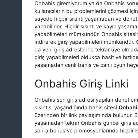
Onbahis giremiyorum ya da Onbahis soruns
kullanıcıların bu problemlerini çözmesi içi
sayede hiçbir sıkıntı yaşamadan ve denet
yapabilirler. Hiçbir sıkıntı ve kayıp yaşamad
yapabilmeleri mümkündür. Onbahis sitesin
indirerek giriş yapabilmeleri mümkündür.
da yeni giriş adreslerine tekrar üye olmadan
giriş yapabilmeleri oldukça basit ve hızlıd
yaşamadan canlı bahis ve canlı oyun heyec
Onbahis Giriş Linki
Onbahis son giriş adresi yapılan denetle
sıkıntısı yaşandığında bahis sitesi
Onbahi
üzerinden bir link paylaşımında bulunur. B
yaşamadan tekrar Onbahis güncel giriş adre
sonra bonus ve promosyonlarında hiçbir 