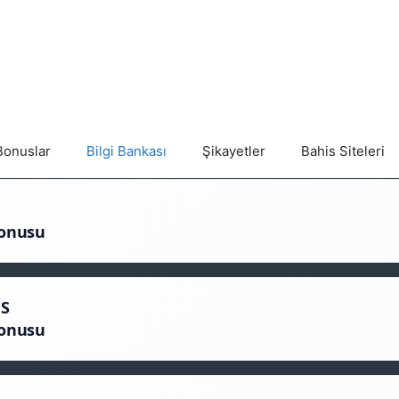
Bonuslar
Bilgi Bankası
Şikayetler
Bahis Siteleri
Bonusu
FS
Bonusu