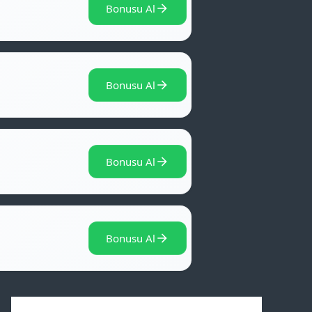
Bonusu Al
Bonusu Al
Bonusu Al
Bonusu Al