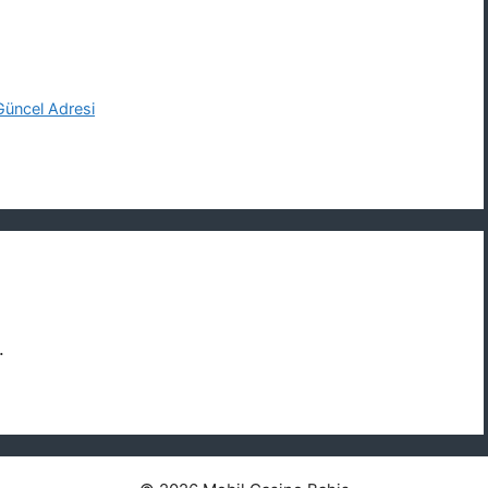
üncel Adresi
.