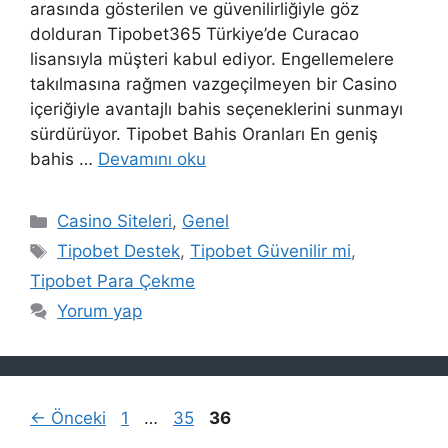
arasında gösterilen ve güvenilirliğiyle göz
dolduran Tipobet365 Türkiye’de Curacao
lisansıyla müşteri kabul ediyor. Engellemelere
takılmasına rağmen vazgeçilmeyen bir Casino
içeriğiyle avantajlı bahis seçeneklerini sunmayı
sürdürüyor. Tipobet Bahis Oranları En geniş
bahis …
Devamını oku
Kategoriler
Casino Siteleri
,
Genel
Etiketler
Tipobet Destek
,
Tipobet Güvenilir mi
,
Tipobet Para Çekme
Yorum yap
Sayfa
Sayfa
Sayfa
←
Önceki
1
…
35
36