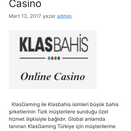
Casino
Mart 13, 2017
yazar
admin
KlasGaming ile Klasbahis isimleri büyük bahis
şirketlerinin Türk müşterilere sunduğu özel
hizmet ilişkisiyle bağlıdır. Global anlamda
tanınan KlasGaming Türkiye için müşterilerine