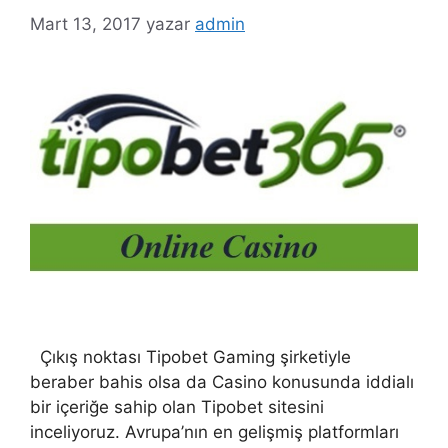
Mart 13, 2017
yazar
admin
Çıkış noktası Tipobet Gaming şirketiyle
beraber bahis olsa da Casino konusunda iddialı
bir içeriğe sahip olan Tipobet sitesini
inceliyoruz. Avrupa’nın en gelişmiş platformları