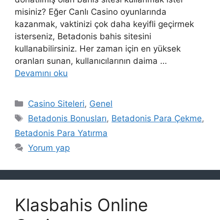
misiniz? Eğer Canlı Casino oyunlarında
kazanmak, vaktinizi çok daha keyifli geçirmek
isterseniz, Betadonis bahis sitesini
kullanabilirsiniz. Her zaman için en yüksek
oranları sunan, kullanıcılarının daima …
Devamını oku
Kategoriler
Casino Siteleri
,
Genel
Etiketler
Betadonis Bonusları
,
Betadonis Para Çekme
,
Betadonis Para Yatırma
Yorum yap
Klasbahis Online