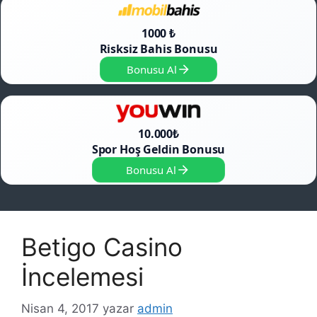
1000 ₺
Risksiz Bahis Bonusu
Bonusu Al
10.000₺
Spor Hoş Geldin Bonusu
Bonusu Al
Betigo Casino
İncelemesi
Nisan 4, 2017
yazar
admin