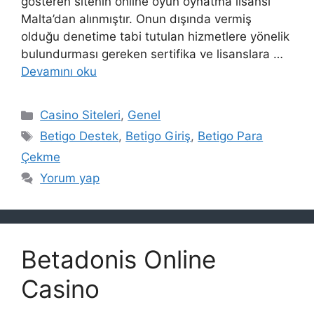
gösteren sitenin online oyun oynatma lisansı
Malta’dan alınmıştır. Onun dışında vermiş
olduğu denetime tabi tutulan hizmetlere yönelik
bulundurması gereken sertifika ve lisanslara …
Devamını oku
Kategoriler
Casino Siteleri
,
Genel
Etiketler
Betigo Destek
,
Betigo Giriş
,
Betigo Para
Çekme
Yorum yap
Betadonis Online
Casino