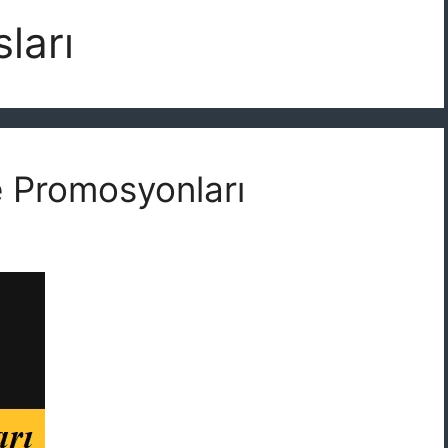
ları
 Promosyonları