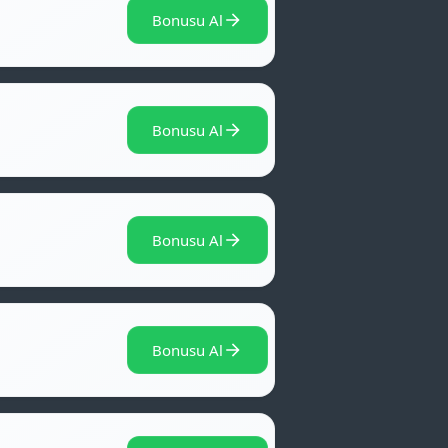
Bonusu Al
Bonusu Al
Bonusu Al
Bonusu Al