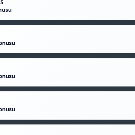
FS
nusu
Bonusu
Bonusu
Bonusu