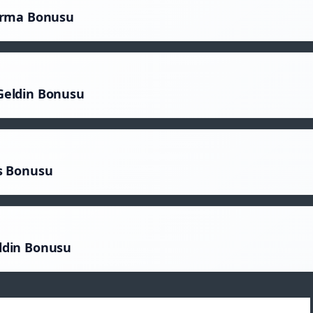
tırma Bonusu
Geldin Bonusu
is Bonusu
ldin Bonusu