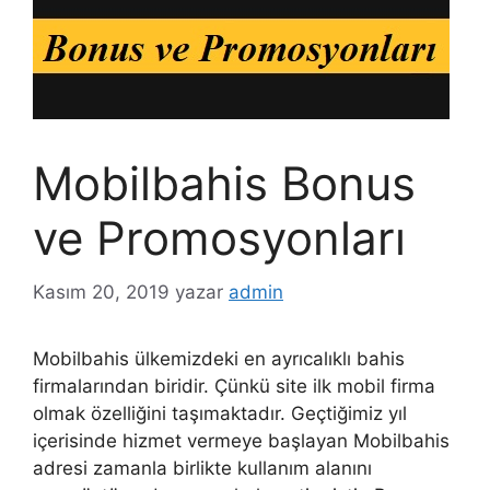
Mobilbahis Bonus
ve Promosyonları
Kasım 20, 2019
yazar
admin
Mobilbahis ülkemizdeki en ayrıcalıklı bahis
firmalarından biridir. Çünkü site ilk mobil firma
olmak özelliğini taşımaktadır. Geçtiğimiz yıl
içerisinde hizmet vermeye başlayan Mobilbahis
adresi zamanla birlikte kullanım alanını