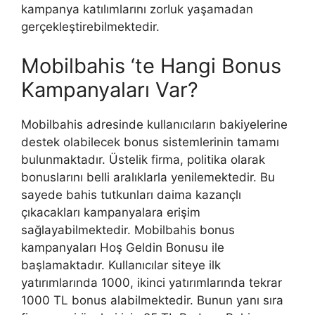
kampanya katılımlarını zorluk yaşamadan
gerçekleştirebilmektedir.
Mobilbahis ‘te Hangi Bonus
Kampanyaları Var?
Mobilbahis adresinde kullanıcıların bakiyelerine
destek olabilecek bonus sistemlerinin tamamı
bulunmaktadır. Üstelik firma, politika olarak
bonuslarını belli aralıklarla yenilemektedir. Bu
sayede bahis tutkunları daima kazançlı
çıkacakları kampanyalara erişim
sağlayabilmektedir. Mobilbahis bonus
kampanyaları Hoş Geldin Bonusu ile
başlamaktadır. Kullanıcılar siteye ilk
yatırımlarında 1000, ikinci yatırımlarında tekrar
1000 TL bonus alabilmektedir. Bunun yanı sıra