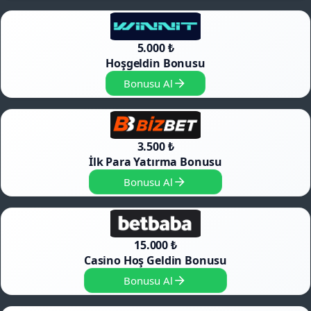
5.000 ₺
Hoşgeldin Bonusu
Bonusu Al
3.500 ₺
İlk Para Yatırma Bonusu
Bonusu Al
15.000 ₺
Casino Hoş Geldin Bonusu
Bonusu Al