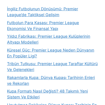
İngiliz Futbolunun Dönüşümü: Premier
League’de Taktiksel Gelişim
Futbolun Para Kasası: Premier League
Ekonomisi Ve Finansal Yapı
Yıldız Fabrikası: Premier League Kulüplerinin
Altyapı Modelleri
Küresel Güç: Premier League Neden Dünyanın
En Popüler Ligi?
Tribün Tutkusu: Premier League Taraftar Kültürü
Ve Gelenekleri
Rakamlarla Kupa: Dünya Kupası Tarihinin Enleri
ve Rekorları
Kupa Formatı Nasıl Değişti? 48 Takımlı Yeni
Sistem Ve Etkileri
Unutulmaz Dakikalar: Dünya Kupası Tarihinin En