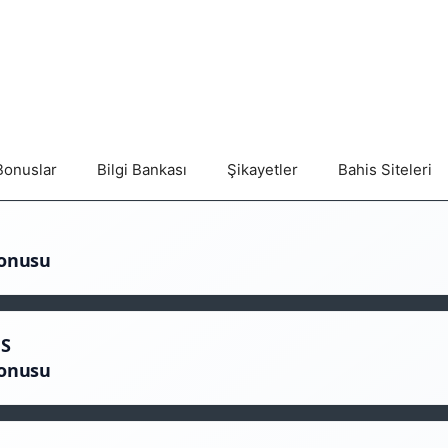
Bonuslar
Bilgi Bankası
Şikayetler
Bahis Siteleri
Bonusu
FS
Bonusu