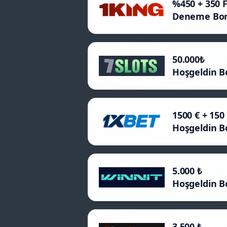
%450 + 350 
Deneme Bo
50.000₺
Hoşgeldin 
1500 € + 150
Hoşgeldin 
5.000 ₺
Hoşgeldin 
3.500 ₺