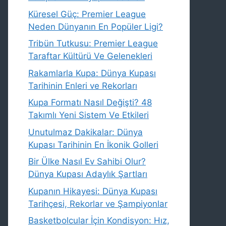
Küresel Güç: Premier League
Neden Dünyanın En Popüler Ligi?
Tribün Tutkusu: Premier League
Taraftar Kültürü Ve Gelenekleri
Rakamlarla Kupa: Dünya Kupası
Tarihinin Enleri ve Rekorları
Kupa Formatı Nasıl Değişti? 48
Takımlı Yeni Sistem Ve Etkileri
Unutulmaz Dakikalar: Dünya
Kupası Tarihinin En İkonik Golleri
Bir Ülke Nasıl Ev Sahibi Olur?
Dünya Kupası Adaylık Şartları
Kupanın Hikayesi: Dünya Kupası
Tarihçesi, Rekorlar ve Şampiyonlar
Basketbolcular İçin Kondisyon: Hız,