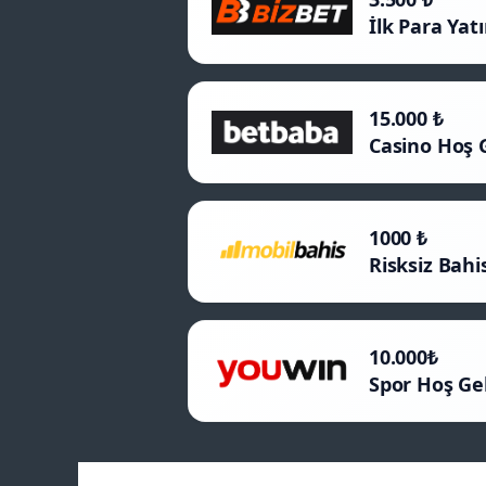
İlk Para Ya
15.000 ₺
Casino Hoş 
1000 ₺
Risksiz Bah
10.000₺
Spor Hoş Ge