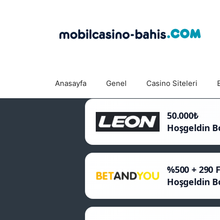
İçeriğe
atla
Anasayfa
Genel
Casino Siteleri
50.000₺
Hoşgeldin 
%500 + 290 
Hoşgeldin 