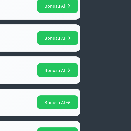
Bonusu Al
Bonusu Al
Bonusu Al
Bonusu Al