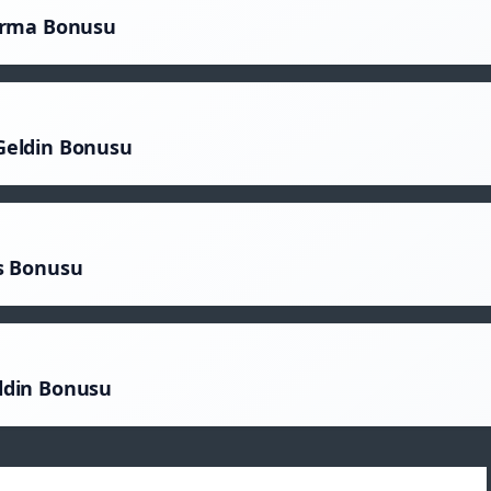
tırma Bonusu
Geldin Bonusu
is Bonusu
ldin Bonusu